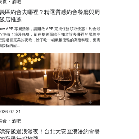
美食・酒吧
義區約會去哪裡？精選質感約會餐廳與周
飯店推薦
Now APP 專屬活動，請開啟 APP 完成任務領取優惠！約會最
心準備了浪漫晚餐，卻在餐後面臨不知道該去哪裡的尷尬空
想要過個完美的夜晚，除了吃一頓氣氛優雅的高級料理，更需
接軌的寵...
2026-07-21
美食・酒吧
漂亮飯過浪漫夜！台北大安區浪漫約會餐
的寵愛行程推薦