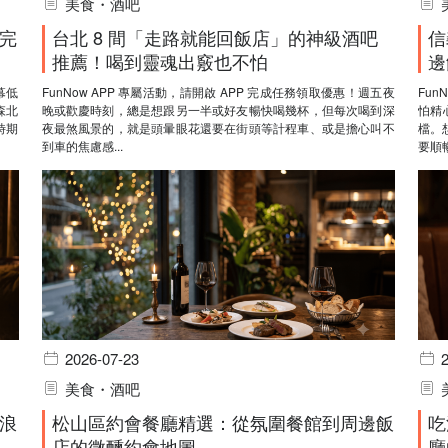
美食・酒吧
完
台北 8 間「走路就能回飯店」的神級酒吧
信
推薦！喝到靈魂出竅也不怕
邊
幕低
FunNow APP 專屬活動，請開啟 APP 完成任務領取優惠！週五夜
Fun
森北
晚或歡慶時刻，總是想跟另一半或好友暢快喝幾杯，但每次喝到深
怕精
時期
夜最煞風景的，就是頭暈眼花還要在街頭等計程車、或是擔心叫不
檔。
到車的焦慮感...
要順暢
2026-07-23
美食・酒吧
浪
松山區約會餐廳精選：從氛圍餐館到周邊飯
吃
店的微醺約會地圖
廳