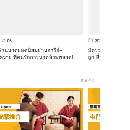
-12-05
2023-11-28
ร้านนวดยอดนิยมย่านอารีย์–
มัดรวม 4 ร้านนวด
วาย ที่คนรักการนวดห้ามพลาด!
ถูก ที่วัยรุ่นตัวตึ
查看全部