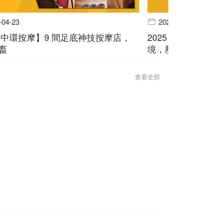
-04-23
2025-04-02
5【中環按摩】9 間足底神技按摩店，
2025【屯門按
畜
境，壓力 bye by
查看全部