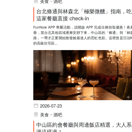
美食・酒吧
台北條通與林森北「極樂微醺」指南，吃
這家餐廳直接 check-in
FunNow APP 專屬活動，請開啟 APP 完成任務領取優惠！夜
垂，當台北其他區域逐漸安靜下來，中山區的「條通」與「林
路」一帶才正要開始散發她最迷人的霓虹色彩。這裡曾是日治
的高級住宅區...
2026-07-23
美食・酒吧
中山區約會餐廳與周邊飯店精選，大人系
漫這樣過！