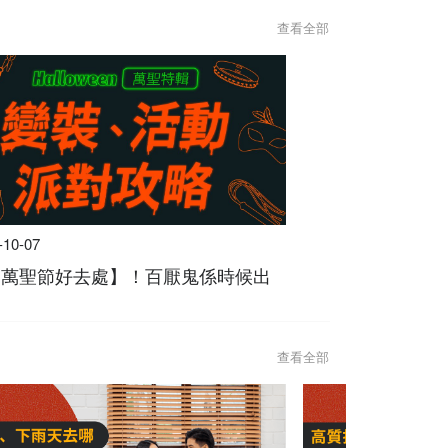
查看全部
-10-07
4【萬聖節好去處】！百厭鬼係時候出
查看全部