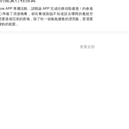
Now APP 專屬活動，請開啟 APP 完成任務領取優惠！約會最
心準備了浪漫晚餐，卻在餐後面臨不知道該去哪裡的尷尬空
想要過個完美的夜晚，除了吃一頓氣氛優雅的漂亮飯，更需要
軌的寵愛...
查看全部