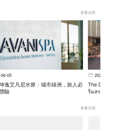
查看全部
-06-05
2026-06-05
坤逸艾凡尼水療：城市綠洲，旅人必
The Deck @ Avani
體驗
ริมสระ สุขุมวิท บ
查看全部