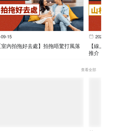
-09-15
2024-06-19
個【室內拍拖好去處】拍拖唔驚打風落
【線上預訂】山林
推介
查看全部