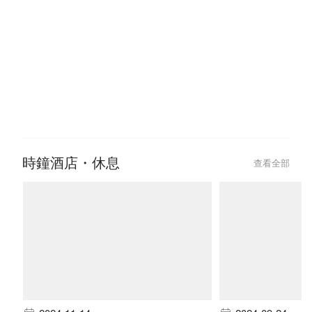
2023-11-13
2024-11-26
台北美食必吃清單｜哪項最能代表
【2024聖誕好
台北味？外國朋友最愛吃的原來是
誕拍拖行程！包
這些！
（不斷更新）
時鐘酒店・休息
查看全部