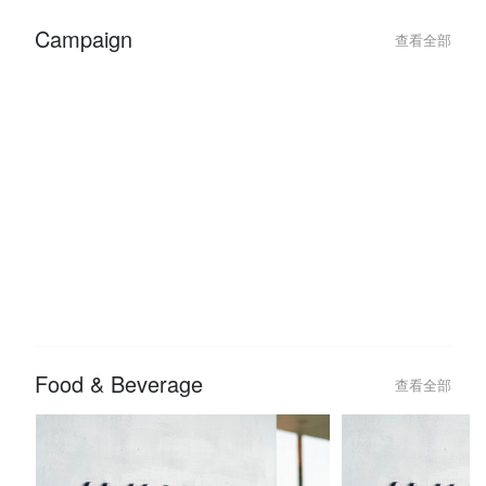
Campaign
查看全部
2026-02-05
2023-12-21
【2026 曼谷】ICONSIAM 暹羅天
เสริมดวงรับปีใหม
地怎麼逛？樓層導覽、美食推薦與
ยมู มีไว้ยังไงก็ปัง
省錢攻略一次看
Food & Beverage
查看全部