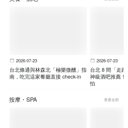
光，就從這間旅館開始！
情侶、親子的私
美食・酒吧
查看全部
2026-07-23
2026-07-23
台北條通與林森北「極樂微醺」指
台北 8 間「走
南，吃完這家餐廳直接 check-in
神級酒吧推薦！
怕
按摩・SPA
查看全部