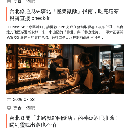
美食・酒吧
台北條通與林森北「極樂微醺」指南，吃完這家
餐廳直接 check-in
FunNow APP 專屬活動，請開啟 APP 完成任務領取優惠！夜幕低垂，當台
北其他區域逐漸安靜下來，中山區的「條通」與「林森北路」一帶才正要開
始散發她最迷人的霓虹色彩。這裡曾是日治時期的高級住宅區...
2026-07-23
美食・酒吧
台北 8 間「走路就能回飯店」的神級酒吧推薦！
喝到靈魂出竅也不怕