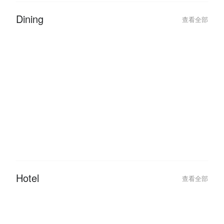
2026-01-11
2023-03-02
Malaysia Public Holidays 2026:
FunNow Cancella
The Ultimate ‘Leave Hack’ Guide
Updates
Dining
查看全部