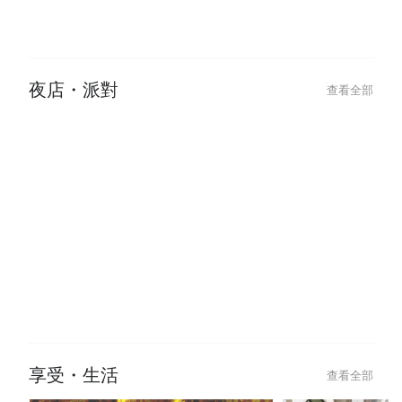
2024-07-31
2024-09-02
2025 貓眼美甲提案：跳色、漸
【做臉推薦】水
層、法式貓眼變化款，IG爆紅美甲
肌膚困擾，體驗
風潮
夜店・派對
查看全部
2025-11-27
2025-11-27