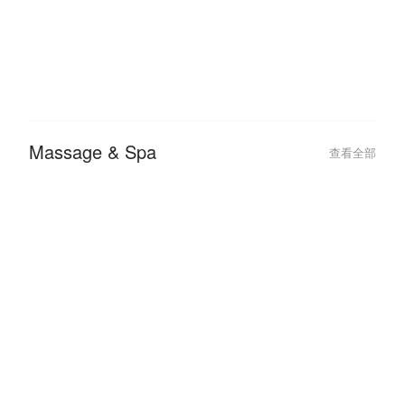
2026-01-05
2025-07-31
FunNow x AFTEE 優惠教學：免
【2025 FunN
綁卡「先享後付」最高拿 $2750
約會行程我來搞
過七夕
Massage & Spa
查看全部