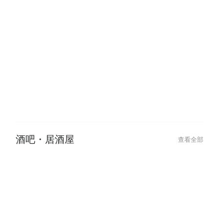
餐廳・美食
查看全部
2026-06-09
2026-06-09
Shibuyas Vibrant Late-Night Spot:
澀谷夜生活首選！L
LITTS BAR & GRILL for Drinks,
GRILL 義式餐酒