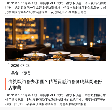
FunNow APP 專屬活動，請開啟 APP 完成任務領取優惠！週五夜晚或歡慶
時刻，總是想跟另一半或好友暢快喝幾杯，但每次喝到深夜最煞風景的，就
是頭暈眼花還要在街頭等計程車、或是擔心叫不到車的焦慮感...
2026-07-23
美食・酒吧
信義區約會去哪裡？精選質感約會餐廳與周邊飯
店推薦
FunNow APP 專屬活動，請開啟 APP 完成任務領取優惠！約會最怕精心準
備了浪漫晚餐，卻在餐後面臨不知道該去哪裡的尷尬空檔。想要過個完美的
夜晚，除了吃一頓氣氛優雅的高級料理，更需要順暢接軌的寵...