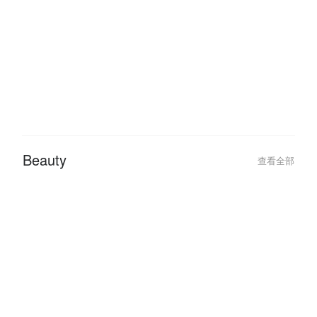
Hotel
查看全部
2026-02-04
2026-01-27
Best Hotel Deals for a Romantic
Traveling This 
Valentine’s Day Getaway 2026
Hotel Deals with
Beauty
查看全部