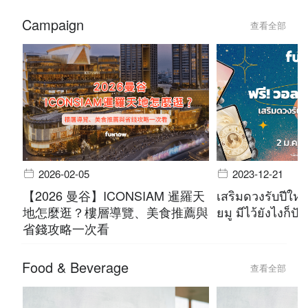
Campaign
查看全部
2026-02-05
2023-12-21
【2026 曼谷】ICONSIAM 暹羅天
เสริมดวงรับปีใหม
地怎麼逛？樓層導覽、美食推薦與
ยมู มีไว้ยังไงก็ปัง
省錢攻略一次看
Food & Beverage
查看全部