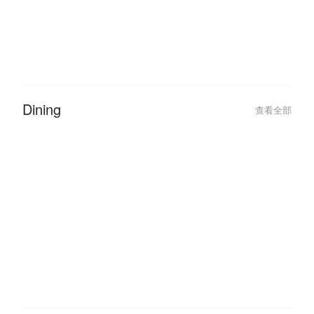
2026-01-11
2023-03-02
Malaysia Public Holidays 2026:
FunNow Cancella
The Ultimate ‘Leave Hack’ Guide
Updates
Dining
查看全部
2026-06-05
2026-06-05