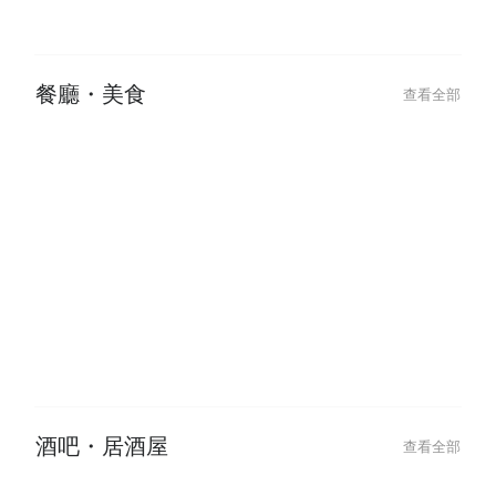
2026-01-25
Chinese New Year Glow Up: Best
Hair & Beauty Deals to Book
餐廳・美食
查看全部
2026-06-09
2026-06-09