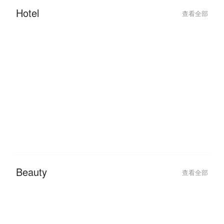
Queen City Steamboat & Grill:
Queen City Stea
Hidangan Steamboat & Grill
Cheras Top Buff
Terbaik di Cheras!
Hotel
查看全部
2026-02-04
2026-01-27
Best Hotel Deals for a Romantic
Traveling This 
Valentine’s Day Getaway 2026
Hotel Deals with