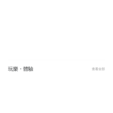
Shibuyas Vibrant Late-Night Spot:
澀谷夜生活首選！L
LITTS BAR & GRILL for Drinks,
GRILL 義式餐酒
Food, and DJ Music
酒吧・居酒屋
查看全部
2024-01-05
2022-11-03
下班乾一杯，萬事都ok！日本居酒
日本菜單上的「
屋最強攻略💥
吃嗎？
玩樂・體驗
查看全部