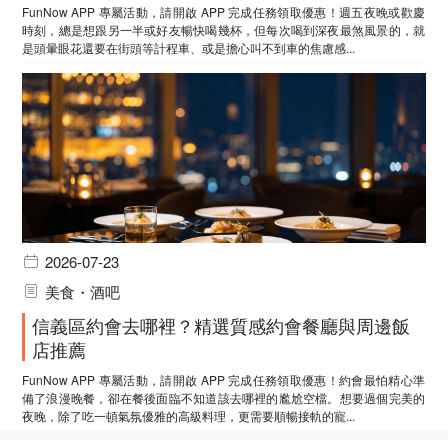
FunNow APP 專屬活動，請開啟 APP 完成任務領取優惠！週五夜晚或歡慶
時刻，總是想跟另一半或好友暢快喝幾杯，但每次喝到深夜最煞風景的，就
是頭暈眼花還要在街頭等計程車、或是擔心叫不到車的焦慮感...
2026-07-23
美食・酒吧
信義區約會去哪裡？精選質感約會餐廳與周邊飯
店推薦
FunNow APP 專屬活動，請開啟 APP 完成任務領取優惠！約會最怕精心準
備了浪漫晚餐，卻在餐後面臨不知道該去哪裡的尷尬空檔。想要過個完美的
夜晚，除了吃一頓氣氛優雅的高級料理，更需要順暢接軌的寵...