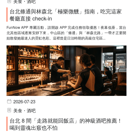
美食・酒吧
台北條通與林森北「極樂微醺」指南，吃完這家
餐廳直接 check-in
FunNow APP 專屬活動，請開啟 APP 完成任務領取優惠！夜幕低垂，當台
北其他區域逐漸安靜下來，中山區的「條通」與「林森北路」一帶才正要開
始散發她最迷人的霓虹色彩。這裡曾是日治時期的高級住宅區...
2026-07-23
美食・酒吧
台北 8 間「走路就能回飯店」的神級酒吧推薦！
喝到靈魂出竅也不怕