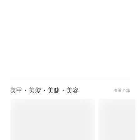
2024-12-12
2024-12-12
【運動按摩推薦】深層放鬆筋膜，
【板橋按摩嚴選
擺脫肌肉痠痛與緊繃！
堂，找回你的身
美甲・美髮・美睫・美容
查看全部