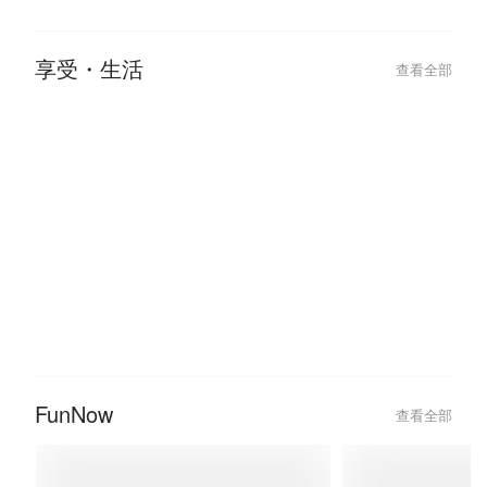
【2026 跨年活動推薦】酒吧、飯
2026 台北跨
店、摩鐵派對全攻略，跨年狂歡就
會、派對不斷更
來這裡嗨
年行程！
享受・生活
查看全部
2024-10-07
2024-05-09
【台北密室逃脫 1 人 / 2 人 / 3 人
從指尖開始的溫度
就能玩】少人數密室主題推薦！
程推薦，挖掘你
FunNow
查看全部