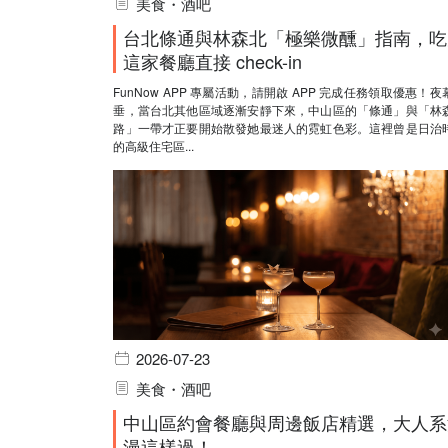
美食・酒吧
台北條通與林森北「極樂微醺」指南，吃
這家餐廳直接 check-in
FunNow APP 專屬活動，請開啟 APP 完成任務領取優惠！夜
垂，當台北其他區域逐漸安靜下來，中山區的「條通」與「林
路」一帶才正要開始散發她最迷人的霓虹色彩。這裡曾是日治
的高級住宅區...
2026-07-23
美食・酒吧
中山區約會餐廳與周邊飯店精選，大人系
漫這樣過！