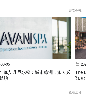
查看全部
-06-05
2026-06-05
坤逸艾凡尼水療：城市綠洲，旅人必
The Deck @ Avani
體驗
ริมสระ สุขุมวิท บ
查看全部