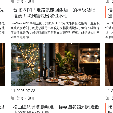
美食・酒吧
完
台北 8 間「走路就能回飯店」的神級酒吧
信
推薦！喝到靈魂出竅也不怕
邊
幕低
FunNow APP 專屬活動，請開啟 APP 完成任務領取優惠！週五夜
Fun
森北
晚或歡慶時刻，總是想跟另一半或好友暢快喝幾杯，但每次喝到深
怕精
時期
夜最煞風景的，就是頭暈眼花還要在街頭等計程車、或是擔心叫不
檔。
到車的焦慮感...
要順暢
2026-07-23
美食・酒吧
浪
松山區約會餐廳精選：從氛圍餐館到周邊飯
吃
店的微醺約會地圖
廳