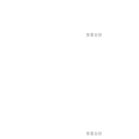
-04-23
2025-04-02
5【中環按摩】9 間足底神技按摩店，
2025【屯門按
畜
境，壓力 bye by
查看全部