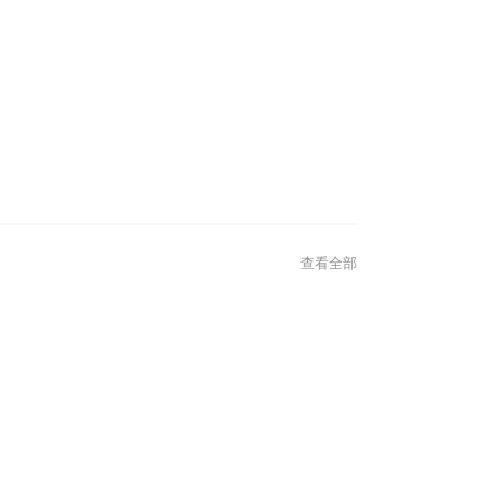
-12-05
2023-11-28
ร้านนวดยอดนิยมย่านอารีย์–
มัดรวม 4 ร้านนวด
วาย ที่คนรักการนวดห้ามพลาด!
ถูก ที่วัยรุ่นตัวตึ
查看全部