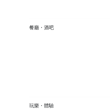
2025-06-15
2025【太子按摩】10間上班族必試按摩
店：甩走壓力，腳痛 Bye Bye！
餐廳・酒吧