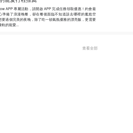
Now APP 專屬活動，請開啟 APP 完成任務領取優惠！約會最
心準備了浪漫晚餐，卻在餐後面臨不知道該去哪裡的尷尬空
想要過個完美的夜晚，除了吃一頓氣氛優雅的漂亮飯，更需要
軌的寵愛...
查看全部