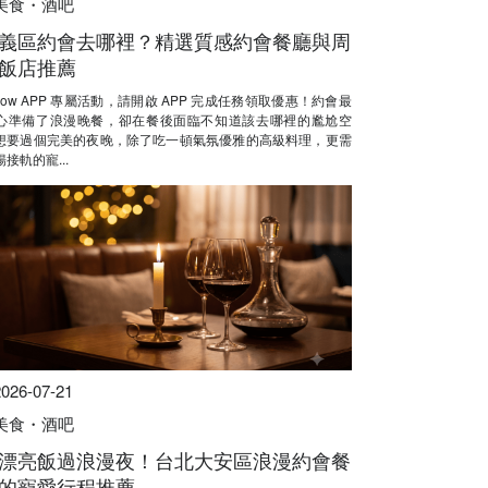
美食・酒吧
義區約會去哪裡？精選質感約會餐廳與周
飯店推薦
Now APP 專屬活動，請開啟 APP 完成任務領取優惠！約會最
心準備了浪漫晚餐，卻在餐後面臨不知道該去哪裡的尷尬空
想要過個完美的夜晚，除了吃一頓氣氛優雅的高級料理，更需
接軌的寵...
2026-07-21
美食・酒吧
漂亮飯過浪漫夜！台北大安區浪漫約會餐
的寵愛行程推薦