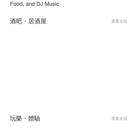
Shibuyas Vibrant Late-Night Spot:
澀谷夜生活首選！L
LITTS BAR & GRILL for Drinks,
GRILL 義式餐酒
Food, and DJ Music
酒吧・居酒屋
查看全部
2024-01-05
2022-11-03
下班乾一杯，萬事都ok！日本居酒
日本菜單上的「
屋最強攻略💥
吃嗎？