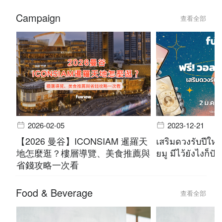
Campaign
查看全部
2026-02-05
2023-12-21
【2026 曼谷】ICONSIAM 暹羅天
เสริมดวงรับปีใหม
地怎麼逛？樓層導覽、美食推薦與
ยมู มีไว้ยังไงก็ปัง
省錢攻略一次看
Food & Beverage
查看全部