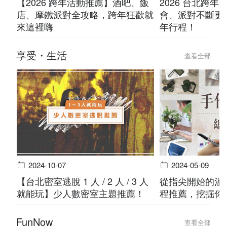
【2026 跨年活動推薦】酒吧、飯
2026 台北跨
店、摩鐵派對全攻略，跨年狂歡就
會、派對不斷更
來這裡嗨
年行程！
享受・生活
查看全部
2024-10-07
2024-05-09
【台北密室逃脫 1 人 / 2 人 / 3 人
從指尖開始的溫度
就能玩】少人數密室主題推薦！
程推薦，挖掘你
FunNow
查看全部