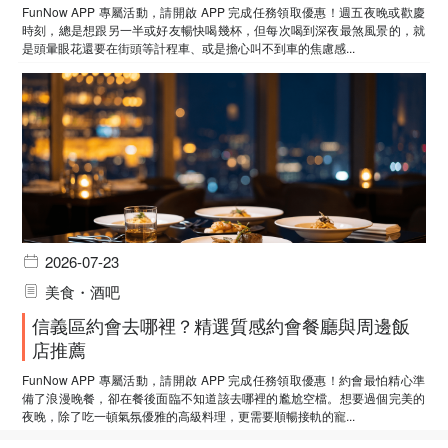
FunNow APP 專屬活動，請開啟 APP 完成任務領取優惠！週五夜晚或歡慶
時刻，總是想跟另一半或好友暢快喝幾杯，但每次喝到深夜最煞風景的，就
是頭暈眼花還要在街頭等計程車、或是擔心叫不到車的焦慮感...
2026-07-23
美食・酒吧
信義區約會去哪裡？精選質感約會餐廳與周邊飯
店推薦
FunNow APP 專屬活動，請開啟 APP 完成任務領取優惠！約會最怕精心準
備了浪漫晚餐，卻在餐後面臨不知道該去哪裡的尷尬空檔。想要過個完美的
夜晚，除了吃一頓氣氛優雅的高級料理，更需要順暢接軌的寵...