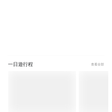
玩樂・體驗
查看全部
2026-01-22
2025-05-21
去日本剪髮、燙髮染髮超簡單！
2025 海洋博公
2026 東京髮廊推薦、預約方式、
沖繩煙火大會購
髮廊溝通日語整理、染髮燙髮流程
邊景點一次看｜
全攻略！
周邊一日遊行程
一日遊行程
查看全部