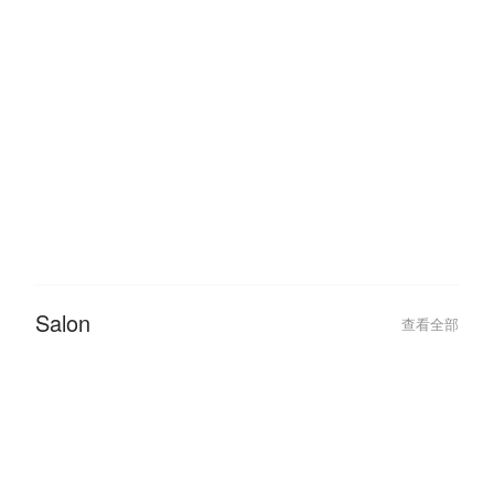
Beauty
查看全部
2022-09-26
2020-05-10
12 Trending Nail Designs You
【Life With Jen
Should Try At Least Once!
JENN.
Salon
查看全部