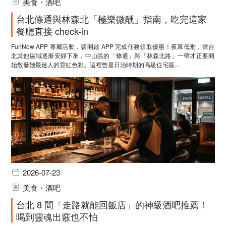
美食・酒吧
台北條通與林森北「極樂微醺」指南，吃完這家
餐廳直接 check-in
FunNow APP 專屬活動，請開啟 APP 完成任務領取優惠！夜幕低垂，當台
北其他區域逐漸安靜下來，中山區的「條通」與「林森北路」一帶才正要開
始散發她最迷人的霓虹色彩。這裡曾是日治時期的高級住宅區...
2026-07-23
美食・酒吧
台北 8 間「走路就能回飯店」的神級酒吧推薦！
喝到靈魂出竅也不怕