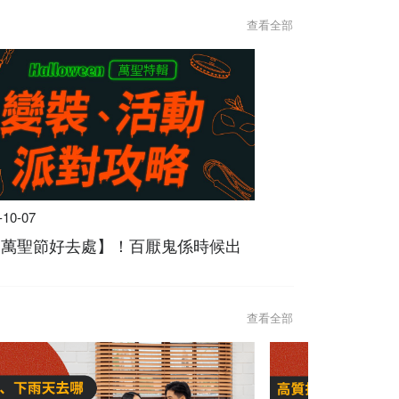
查看全部
-10-07
4【萬聖節好去處】！百厭鬼係時候出
查看全部