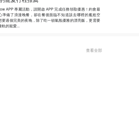
Now APP 專屬活動，請開啟 APP 完成任務領取優惠！約會最
心準備了浪漫晚餐，卻在餐後面臨不知道該去哪裡的尷尬空
想要過個完美的夜晚，除了吃一頓氣氛優雅的漂亮飯，更需要
軌的寵愛...
查看全部