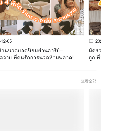
-12-05
2023-11-28
ร้านนวดยอดนิยมย่านอารีย์–
มัดรวม 4 ร้านนวด
วาย ที่คนรักการนวดห้ามพลาด!
ถูก ที่วัยรุ่นตัวตึ
查看全部