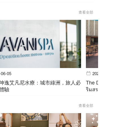
查看全部
-06-05
2026-06-05
坤逸艾凡尼水療：城市綠洲，旅人必
The Deck @ Avani
體驗
ริมสระ สุขุมวิท บ
查看全部