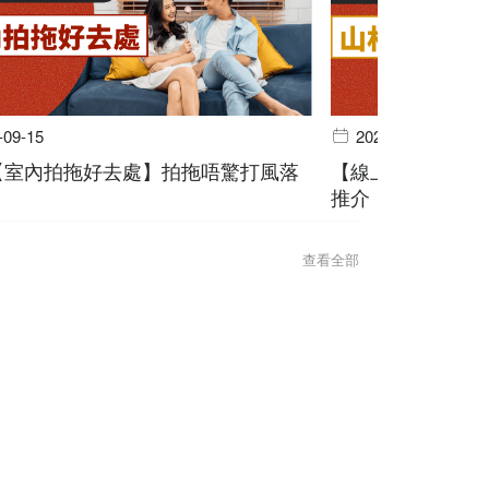
-09-15
2024-06-19
個【室內拍拖好去處】拍拖唔驚打風落
【線上預訂】山林
推介
查看全部