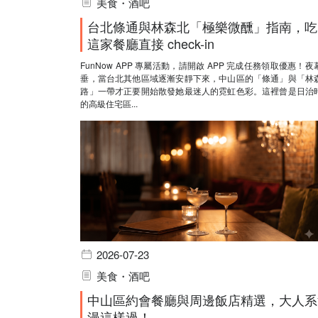
美食・酒吧
台北條通與林森北「極樂微醺」指南，吃
這家餐廳直接 check-in
FunNow APP 專屬活動，請開啟 APP 完成任務領取優惠！夜
垂，當台北其他區域逐漸安靜下來，中山區的「條通」與「林
路」一帶才正要開始散發她最迷人的霓虹色彩。這裡曾是日治
的高級住宅區...
2026-07-23
美食・酒吧
中山區約會餐廳與周邊飯店精選，大人系
漫這樣過！