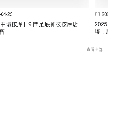
-04-23
2025-04-02
5【中環按摩】9 間足底神技按摩店，
2025【屯門按
畜
境，壓力 bye by
查看全部