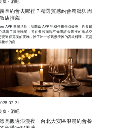
美食・酒吧
義區約會去哪裡？精選質感約會餐廳與周
飯店推薦
Now APP 專屬活動，請開啟 APP 完成任務領取優惠！約會最
心準備了浪漫晚餐，卻在餐後面臨不知道該去哪裡的尷尬空
想要過個完美的夜晚，除了吃一頓氣氛優雅的高級料理，更需
接軌的寵...
2026-07-21
美食・酒吧
漂亮飯過浪漫夜！台北大安區浪漫約會餐
的寵愛行程推薦