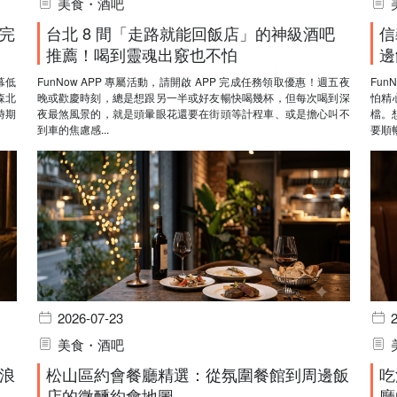
美食・酒吧
完
台北 8 間「走路就能回飯店」的神級酒吧
信
推薦！喝到靈魂出竅也不怕
邊
幕低
FunNow APP 專屬活動，請開啟 APP 完成任務領取優惠！週五夜
Fun
森北
晚或歡慶時刻，總是想跟另一半或好友暢快喝幾杯，但每次喝到深
怕精
時期
夜最煞風景的，就是頭暈眼花還要在街頭等計程車、或是擔心叫不
檔。
到車的焦慮感...
要順暢
2026-07-23
美食・酒吧
浪
松山區約會餐廳精選：從氛圍餐館到周邊飯
吃
店的微醺約會地圖
廳