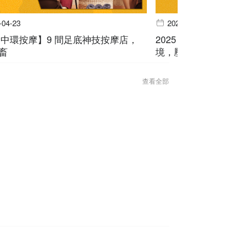
-04-23
2025-04-02
5【中環按摩】9 間足底神技按摩店，
2025【屯門按
畜
境，壓力 bye by
查看全部