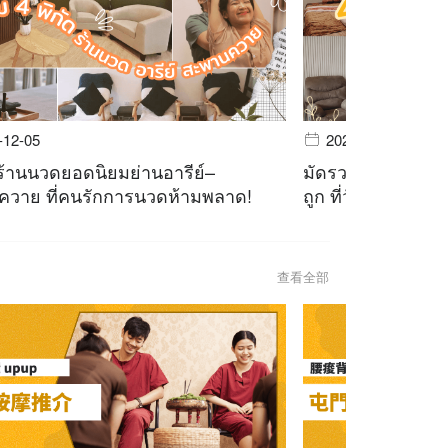
-12-05
2023-11-28
ร้านนวดยอดนิยมย่านอารีย์–
มัดรวม 4 ร้านนวด
วาย ที่คนรักการนวดห้ามพลาด!
ถูก ที่วัยรุ่นตัวตึ
查看全部