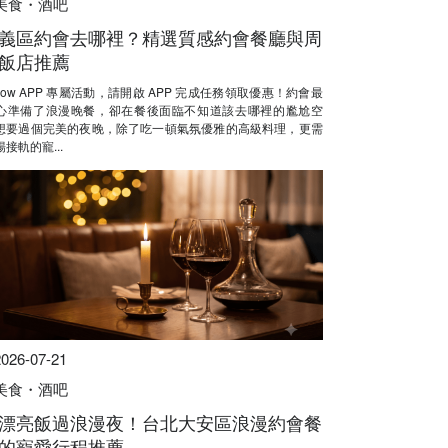
美食・酒吧
義區約會去哪裡？精選質感約會餐廳與周
飯店推薦
Now APP 專屬活動，請開啟 APP 完成任務領取優惠！約會最
心準備了浪漫晚餐，卻在餐後面臨不知道該去哪裡的尷尬空
想要過個完美的夜晚，除了吃一頓氣氛優雅的高級料理，更需
接軌的寵...
2026-07-21
美食・酒吧
漂亮飯過浪漫夜！台北大安區浪漫約會餐
的寵愛行程推薦