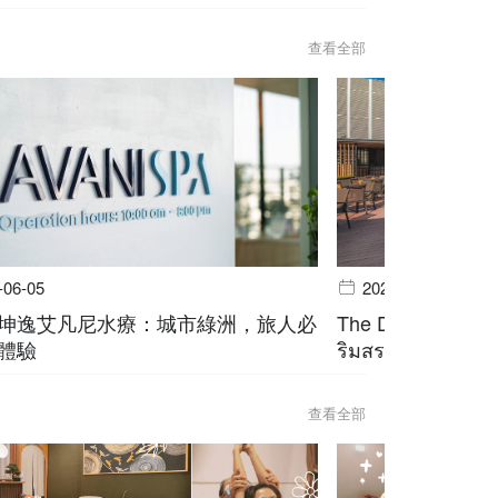
查看全部
-06-05
2026-06-05
坤逸艾凡尼水療：城市綠洲，旅人必
The Deck @ Avani
體驗
ริมสระ สุขุมวิท บ
查看全部