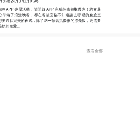
Now APP 專屬活動，請開啟 APP 完成任務領取優惠！約會最
心準備了浪漫晚餐，卻在餐後面臨不知道該去哪裡的尷尬空
想要過個完美的夜晚，除了吃一頓氣氛優雅的漂亮飯，更需要
軌的寵愛...
查看全部