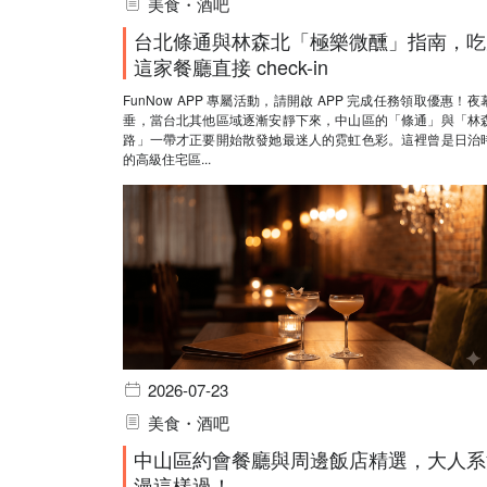
美食・酒吧
台北條通與林森北「極樂微醺」指南，吃
這家餐廳直接 check-in
FunNow APP 專屬活動，請開啟 APP 完成任務領取優惠！夜
垂，當台北其他區域逐漸安靜下來，中山區的「條通」與「林
路」一帶才正要開始散發她最迷人的霓虹色彩。這裡曾是日治
的高級住宅區...
2026-07-23
美食・酒吧
中山區約會餐廳與周邊飯店精選，大人系
漫這樣過！