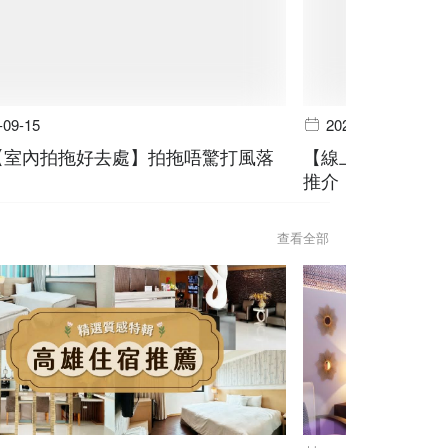
-09-15
2024-06-19
個【室內拍拖好去處】拍拖唔驚打風落
【線上預訂】山林
推介
查看全部