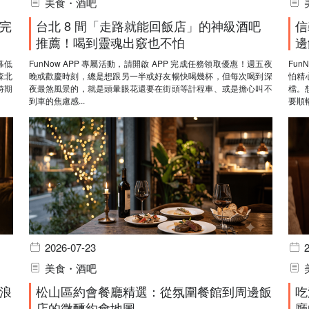
美食・酒吧
完
台北 8 間「走路就能回飯店」的神級酒吧
信
推薦！喝到靈魂出竅也不怕
邊
幕低
FunNow APP 專屬活動，請開啟 APP 完成任務領取優惠！週五夜
Fun
森北
晚或歡慶時刻，總是想跟另一半或好友暢快喝幾杯，但每次喝到深
怕精
時期
夜最煞風景的，就是頭暈眼花還要在街頭等計程車、或是擔心叫不
檔。
到車的焦慮感...
要順暢
2026-07-23
美食・酒吧
浪
松山區約會餐廳精選：從氛圍餐館到周邊飯
吃
店的微醺約會地圖
廳