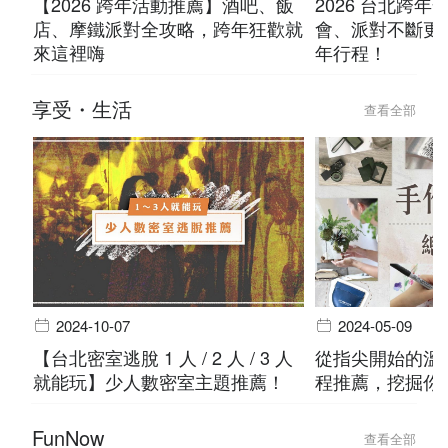
【2026 跨年活動推薦】酒吧、飯
2026 台北跨
店、摩鐵派對全攻略，跨年狂歡就
會、派對不斷更
來這裡嗨
年行程！
享受・生活
查看全部
2024-10-07
2024-05-09
【台北密室逃脫 1 人 / 2 人 / 3 人
從指尖開始的溫度
就能玩】少人數密室主題推薦！
程推薦，挖掘你
FunNow
查看全部