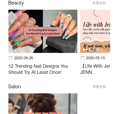
Beauty
查看全部
2022-09-26
2020-05-10
12 Trending Nail Designs You
【Life With Jen
Should Try At Least Once!
JENN.
Salon
查看全部