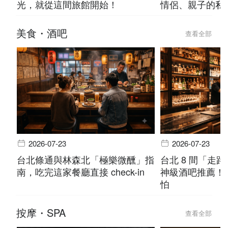
光，就從這間旅館開始！
情侶、親子的私
美食・酒吧
查看全部
2026-07-23
2026-07-23
台北條通與林森北「極樂微醺」指
台北 8 間「走
南，吃完這家餐廳直接 check-in
神級酒吧推薦！
怕
按摩・SPA
查看全部