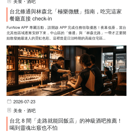
美食・酒吧
台北條通與林森北「極樂微醺」指南，吃完這家
餐廳直接 check-in
FunNow APP 專屬活動，請開啟 APP 完成任務領取優惠！夜幕低垂，當台
北其他區域逐漸安靜下來，中山區的「條通」與「林森北路」一帶才正要開
始散發她最迷人的霓虹色彩。這裡曾是日治時期的高級住宅區...
2026-07-23
美食・酒吧
台北 8 間「走路就能回飯店」的神級酒吧推薦！
喝到靈魂出竅也不怕