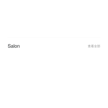
2022-09-26
2020-05-10
12 Trending Nail Designs You
【Life With Jen
Should Try At Least Once!
JENN.
Salon
查看全部