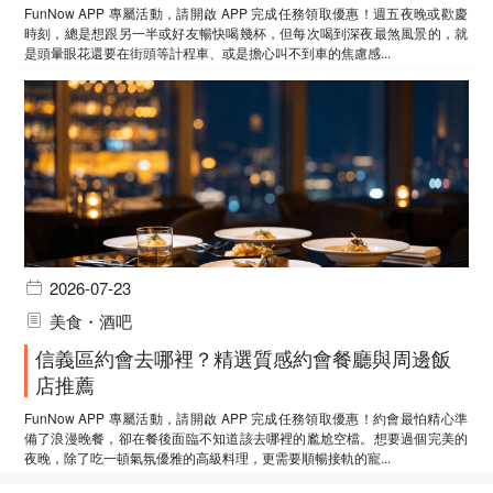
FunNow APP 專屬活動，請開啟 APP 完成任務領取優惠！週五夜晚或歡慶
時刻，總是想跟另一半或好友暢快喝幾杯，但每次喝到深夜最煞風景的，就
是頭暈眼花還要在街頭等計程車、或是擔心叫不到車的焦慮感...
2026-07-23
美食・酒吧
信義區約會去哪裡？精選質感約會餐廳與周邊飯
店推薦
FunNow APP 專屬活動，請開啟 APP 完成任務領取優惠！約會最怕精心準
備了浪漫晚餐，卻在餐後面臨不知道該去哪裡的尷尬空檔。想要過個完美的
夜晚，除了吃一頓氣氛優雅的高級料理，更需要順暢接軌的寵...