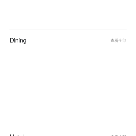
2026-01-11
2023-03-02
Malaysia Public Holidays 2026:
FunNow Cancella
The Ultimate ‘Leave Hack’ Guide
Updates
Dining
查看全部