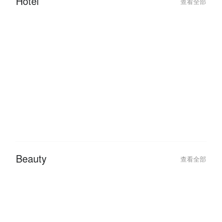
Hotel
查看全部
2026-02-04
2026-01-27
Best Hotel Deals for a Romantic
Traveling This 
Valentine’s Day Getaway 2026
Hotel Deals with
Beauty
查看全部