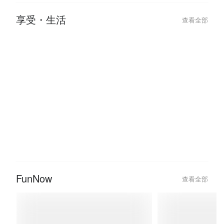
【2026 跨年活動推薦】酒吧、飯
2026 台北跨
店、摩鐵派對全攻略，跨年狂歡就
會、派對不斷更
來這裡嗨
年行程！
享受・生活
查看全部
FunNow
查看全部