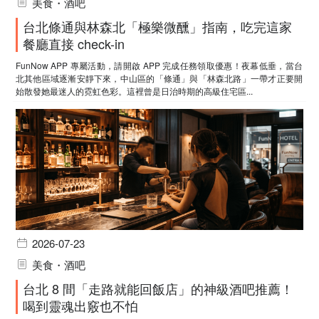
美食・酒吧
台北條通與林森北「極樂微醺」指南，吃完這家
餐廳直接 check-in
FunNow APP 專屬活動，請開啟 APP 完成任務領取優惠！夜幕低垂，當台
北其他區域逐漸安靜下來，中山區的「條通」與「林森北路」一帶才正要開
始散發她最迷人的霓虹色彩。這裡曾是日治時期的高級住宅區...
2026-07-23
美食・酒吧
台北 8 間「走路就能回飯店」的神級酒吧推薦！
喝到靈魂出竅也不怕