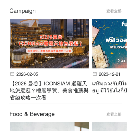
Campaign
查看全部
2026-02-05
2023-12-21
【2026 曼谷】ICONSIAM 暹羅天
เสริมดวงรับปีใหม
地怎麼逛？樓層導覽、美食推薦與
ยมู มีไว้ยังไงก็ปัง
省錢攻略一次看
Food & Beverage
查看全部