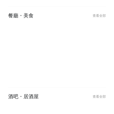
2026-01-25
Chinese New Year Glow Up: Best
Hair & Beauty Deals to Book
餐廳・美食
查看全部