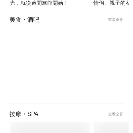
光，就從這間旅館開始！
情侶、親子的私
美食・酒吧
查看全部
2026-07-23
2026-07-23
台北條通與林森北「極樂微醺」指
台北 8 間「走
南，吃完這家餐廳直接 check-in
神級酒吧推薦！
怕
按摩・SPA
查看全部