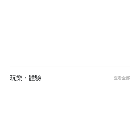
酒吧・居酒屋
查看全部
2024-01-05
2022-11-03
下班乾一杯，萬事都ok！日本居酒
日本菜單上的「
屋最強攻略💥
吃嗎？
玩樂・體驗
查看全部