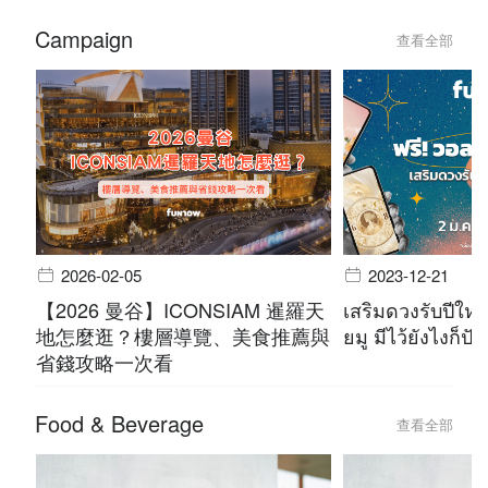
Campaign
查看全部
2026-02-05
2023-12-21
【2026 曼谷】ICONSIAM 暹羅天
เสริมดวงรับปีใหม
地怎麼逛？樓層導覽、美食推薦與
ยมู มีไว้ยังไงก็ปัง
省錢攻略一次看
Food & Beverage
查看全部