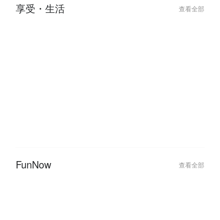
【2026 跨年活動推薦】酒吧、飯
2026 台北跨
店、摩鐵派對全攻略，跨年狂歡就
會、派對不斷更
來這裡嗨
年行程！
享受・生活
查看全部
FunNow
查看全部