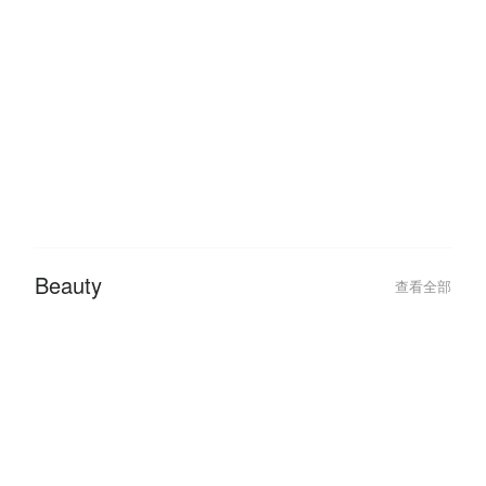
Hotel
查看全部
2026-02-04
2026-01-27
Best Hotel Deals for a Romantic
Traveling This 
Valentine’s Day Getaway 2026
Hotel Deals with
Beauty
查看全部