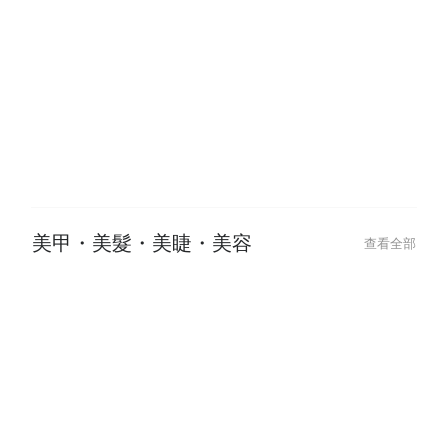
2024-12-12
2024-12-12
【運動按摩推薦】深層放鬆筋膜，
【板橋按摩嚴選
擺脫肌肉痠痛與緊繃！
堂，找回你的身
美甲・美髮・美睫・美容
查看全部