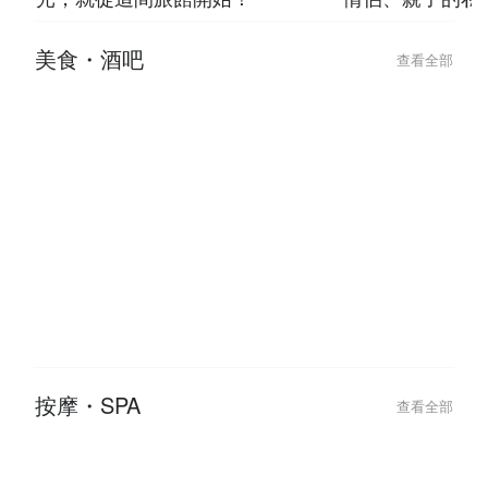
光，就從這間旅館開始！
情侶、親子的私
美食・酒吧
查看全部
2026-07-23
2026-07-23
台北條通與林森北「極樂微醺」指
台北 8 間「走
南，吃完這家餐廳直接 check-in
神級酒吧推薦！
怕
按摩・SPA
查看全部