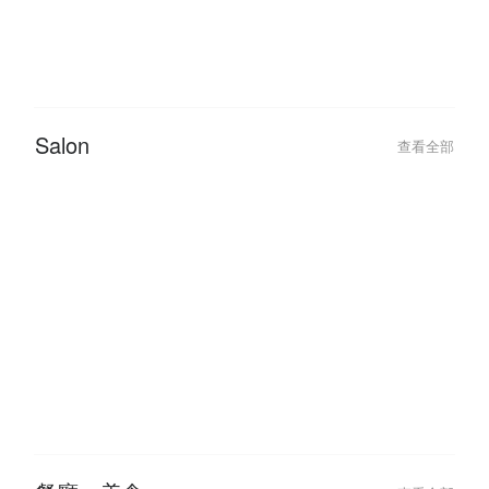
2022-09-26
2020-05-10
12 Trending Nail Designs You
【Life With Jen
Should Try At Least Once!
JENN.
Salon
查看全部