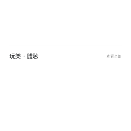
2024-01-05
2022-11-03
下班乾一杯，萬事都ok！日本居酒
日本菜單上的「
屋最強攻略💥
吃嗎？
玩樂・體驗
查看全部