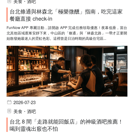
美食・酒吧
台北條通與林森北「極樂微醺」指南，吃完這家
餐廳直接 check-in
FunNow APP 專屬活動，請開啟 APP 完成任務領取優惠！夜幕低垂，當台
北其他區域逐漸安靜下來，中山區的「條通」與「林森北路」一帶才正要開
始散發她最迷人的霓虹色彩。這裡曾是日治時期的高級住宅區...
2026-07-23
美食・酒吧
台北 8 間「走路就能回飯店」的神級酒吧推薦！
喝到靈魂出竅也不怕