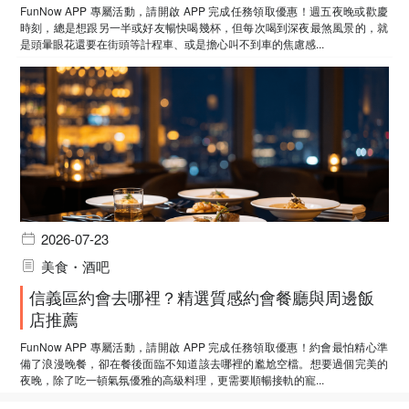
FunNow APP 專屬活動，請開啟 APP 完成任務領取優惠！週五夜晚或歡慶
時刻，總是想跟另一半或好友暢快喝幾杯，但每次喝到深夜最煞風景的，就
是頭暈眼花還要在街頭等計程車、或是擔心叫不到車的焦慮感...
2026-07-23
美食・酒吧
信義區約會去哪裡？精選質感約會餐廳與周邊飯
店推薦
FunNow APP 專屬活動，請開啟 APP 完成任務領取優惠！約會最怕精心準
備了浪漫晚餐，卻在餐後面臨不知道該去哪裡的尷尬空檔。想要過個完美的
夜晚，除了吃一頓氣氛優雅的高級料理，更需要順暢接軌的寵...