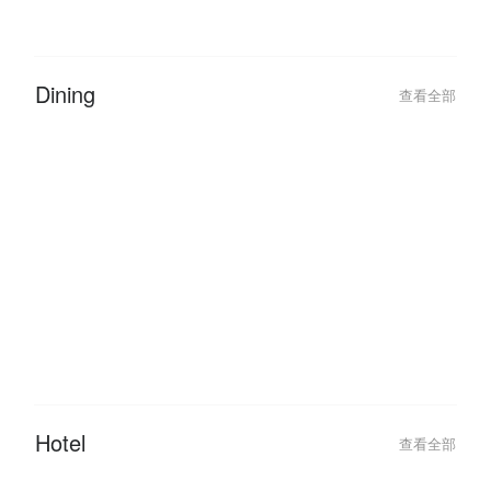
2026-01-11
2023-03-02
Malaysia Public Holidays 2026:
FunNow Cancella
The Ultimate ‘Leave Hack’ Guide
Updates
Dining
查看全部
2026-06-05
2026-06-05