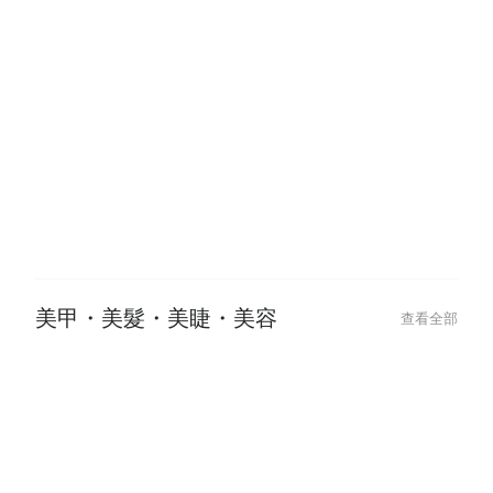
2024-12-12
2024-12-12
【運動按摩推薦】深層放鬆筋膜，
【板橋按摩嚴選
擺脫肌肉痠痛與緊繃！
堂，找回你的身
美甲・美髮・美睫・美容
查看全部