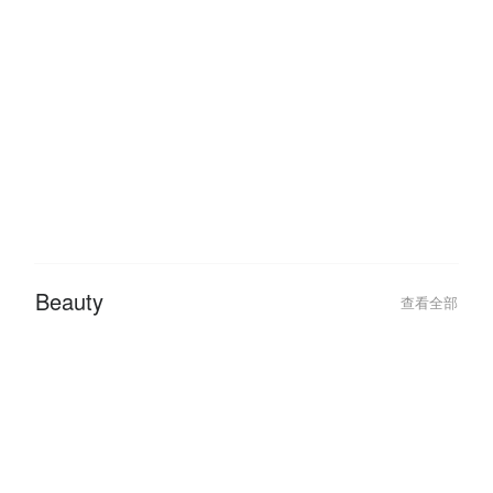
Queen City Steamboat & Grill:
Queen City Stea
Hidangan Steamboat & Grill
Cheras Top Buff
Terbaik di Cheras!
Hotel
查看全部
Beauty
查看全部