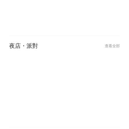
2024-07-31
2024-09-02
2025 貓眼美甲提案：跳色、漸
【做臉推薦】水
層、法式貓眼變化款，IG爆紅美甲
肌膚困擾，體驗
風潮
夜店・派對
查看全部
2025-11-27
2025-11-27