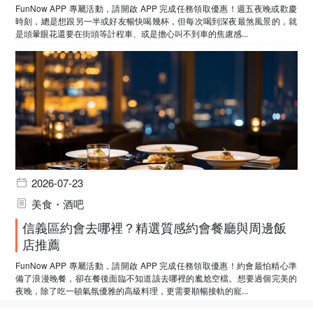
FunNow APP 專屬活動，請開啟 APP 完成任務領取優惠！週五夜晚或歡慶
時刻，總是想跟另一半或好友暢快喝幾杯，但每次喝到深夜最煞風景的，就
是頭暈眼花還要在街頭等計程車、或是擔心叫不到車的焦慮感...
2026-07-23
美食・酒吧
信義區約會去哪裡？精選質感約會餐廳與周邊飯
店推薦
FunNow APP 專屬活動，請開啟 APP 完成任務領取優惠！約會最怕精心準
備了浪漫晚餐，卻在餐後面臨不知道該去哪裡的尷尬空檔。想要過個完美的
夜晚，除了吃一頓氣氛優雅的高級料理，更需要順暢接軌的寵...