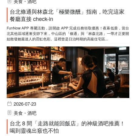
美食・酒吧
台北條通與林森北「極樂微醺」指南，吃完這家
餐廳直接 check-in
FunNow APP 專屬活動，請開啟 APP 完成任務領取優惠！夜幕低垂，當台
北其他區域逐漸安靜下來，中山區的「條通」與「林森北路」一帶才正要開
始散發她最迷人的霓虹色彩。這裡曾是日治時期的高級住宅區...
2026-07-23
美食・酒吧
台北 8 間「走路就能回飯店」的神級酒吧推薦！
喝到靈魂出竅也不怕