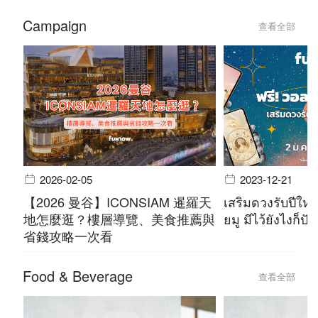
Campaign
查看全部
2026-02-05
2023-12-21
【2026 曼谷】ICONSIAM 暹羅天
เสริมดวงรับปีใหม
地怎麼逛？樓層導覽、美食推薦與
ยมู มีไว้ยังไงก็ปัง
省錢攻略一次看
Food & Beverage
查看全部