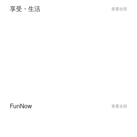
【2026 跨年活動推薦】酒吧、飯
2026 台北跨
店、摩鐵派對全攻略，跨年狂歡就
會、派對不斷更
來這裡嗨
年行程！
享受・生活
查看全部
2024-10-07
2024-05-09
【台北密室逃脫 1 人 / 2 人 / 3 人
從指尖開始的溫度
就能玩】少人數密室主題推薦！
程推薦，挖掘你
FunNow
查看全部