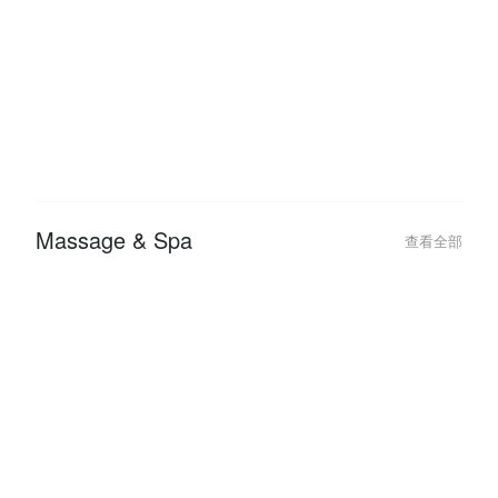
2026-01-05
2025-07-31
FunNow x AFTEE 優惠教學：免
【2025 FunN
綁卡「先享後付」最高拿 $2750
約會行程我來搞
過七夕
Massage & Spa
查看全部