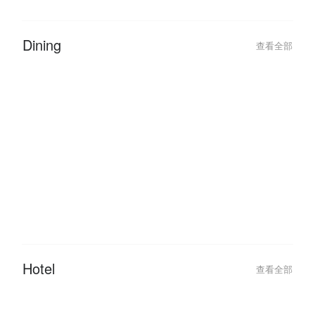
Dining
查看全部
2026-06-05
2026-06-05
Queen City Steamboat & Grill:
Queen City Stea
Hidangan Steamboat & Grill
Cheras Top Buff
Terbaik di Cheras!