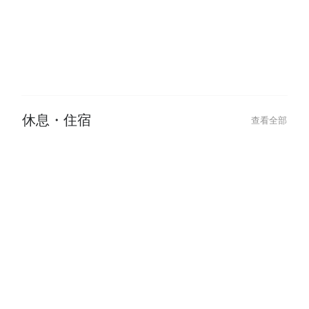
休息・住宿
查看全部
2024-07-10
2024-05-29
【西門休息攻略】3 小時甜蜜時
【台中泳池汽車
光，就從這間旅館開始！
情侶、親子的私