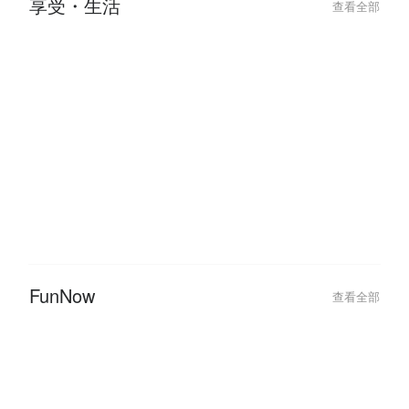
享受・生活
查看全部
FunNow
查看全部