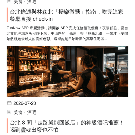
美食・酒吧
台北條通與林森北「極樂微醺」指南，吃完這家
餐廳直接 check-in
FunNow APP 專屬活動，請開啟 APP 完成任務領取優惠！夜幕低垂，當台
北其他區域逐漸安靜下來，中山區的「條通」與「林森北路」一帶才正要開
始散發她最迷人的霓虹色彩。這裡曾是日治時期的高級住宅區...
2026-07-23
美食・酒吧
台北 8 間「走路就能回飯店」的神級酒吧推薦！
喝到靈魂出竅也不怕