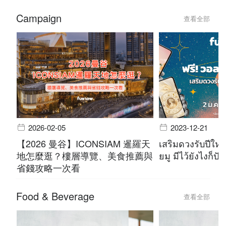
Campaign
查看全部
2026-02-05
2023-12-21
【2026 曼谷】ICONSIAM 暹羅天
เสริมดวงรับปีใหม
地怎麼逛？樓層導覽、美食推薦與
ยมู มีไว้ยังไงก็ปัง
省錢攻略一次看
Food & Beverage
查看全部