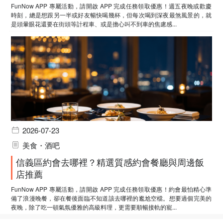
FunNow APP 專屬活動，請開啟 APP 完成任務領取優惠！週五夜晚或歡慶
時刻，總是想跟另一半或好友暢快喝幾杯，但每次喝到深夜最煞風景的，就
是頭暈眼花還要在街頭等計程車、或是擔心叫不到車的焦慮感...
2026-07-23
美食・酒吧
信義區約會去哪裡？精選質感約會餐廳與周邊飯
店推薦
FunNow APP 專屬活動，請開啟 APP 完成任務領取優惠！約會最怕精心準
備了浪漫晚餐，卻在餐後面臨不知道該去哪裡的尷尬空檔。想要過個完美的
夜晚，除了吃一頓氣氛優雅的高級料理，更需要順暢接軌的寵...