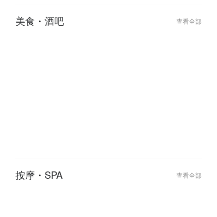
美食・酒吧
查看全部
2026-07-23
2026-07-23
台北條通與林森北「極樂微醺」指
台北 8 間「走
南，吃完這家餐廳直接 check-in
神級酒吧推薦！
怕
按摩・SPA
查看全部