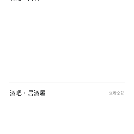
餐廳・美食
查看全部
2026-06-09
2026-06-09
Shibuyas Vibrant Late-Night Spot:
澀谷夜生活首選！L
LITTS BAR & GRILL for Drinks,
GRILL 義式餐酒
Food, and DJ Music
酒吧・居酒屋
查看全部