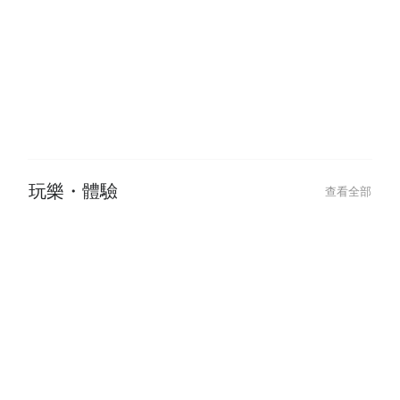
Shibuyas Vibrant Late-Night Spot:
澀谷夜生活首選！L
LITTS BAR & GRILL for Drinks,
GRILL 義式餐酒
Food, and DJ Music
酒吧・居酒屋
查看全部
2024-01-05
2022-11-03
下班乾一杯，萬事都ok！日本居酒
日本菜單上的「
屋最強攻略💥
吃嗎？