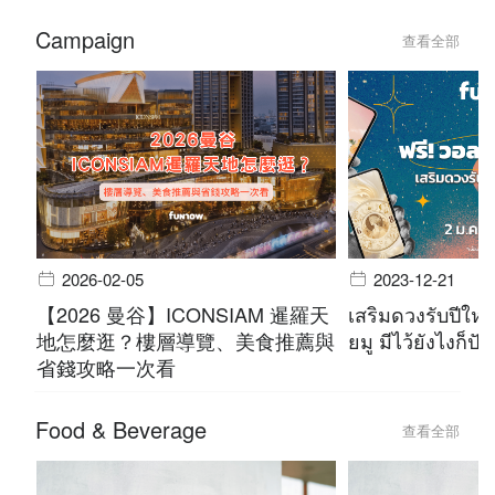
Campaign
查看全部
2026-02-05
2023-12-21
【2026 曼谷】ICONSIAM 暹羅天
เสริมดวงรับปีใหม
地怎麼逛？樓層導覽、美食推薦與
ยมู มีไว้ยังไงก็ปัง
省錢攻略一次看
Food & Beverage
查看全部