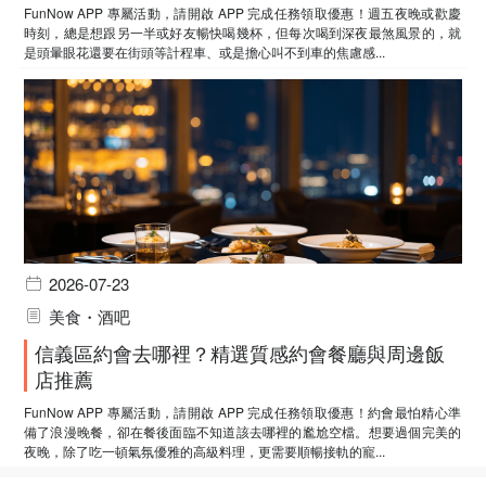
FunNow APP 專屬活動，請開啟 APP 完成任務領取優惠！週五夜晚或歡慶
時刻，總是想跟另一半或好友暢快喝幾杯，但每次喝到深夜最煞風景的，就
是頭暈眼花還要在街頭等計程車、或是擔心叫不到車的焦慮感...
2026-07-23
美食・酒吧
信義區約會去哪裡？精選質感約會餐廳與周邊飯
店推薦
FunNow APP 專屬活動，請開啟 APP 完成任務領取優惠！約會最怕精心準
備了浪漫晚餐，卻在餐後面臨不知道該去哪裡的尷尬空檔。想要過個完美的
夜晚，除了吃一頓氣氛優雅的高級料理，更需要順暢接軌的寵...