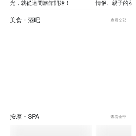
光，就從這間旅館開始！
情侶、親子的私
美食・酒吧
查看全部
2026-07-23
2026-07-23
台北條通與林森北「極樂微醺」指
台北 8 間「走
南，吃完這家餐廳直接 check-in
神級酒吧推薦！
怕
按摩・SPA
查看全部