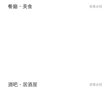
2026-01-25
Chinese New Year Glow Up: Best
Hair & Beauty Deals to Book
餐廳・美食
查看全部
2026-06-09
2026-06-09