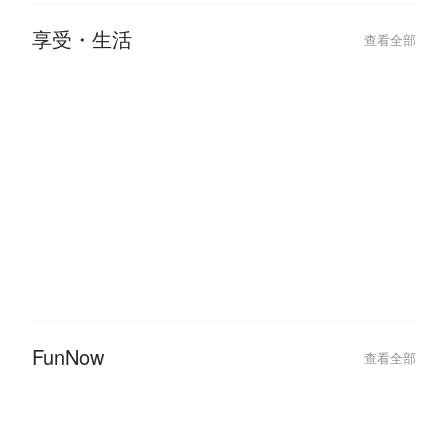
【2026 跨年活動推薦】酒吧、飯
2026 台北跨
店、摩鐵派對全攻略，跨年狂歡就
會、派對不斷更
來這裡嗨
年行程！
享受・生活
查看全部
2024-10-07
2024-05-09
【台北密室逃脫 1 人 / 2 人 / 3 人
從指尖開始的溫度
就能玩】少人數密室主題推薦！
程推薦，挖掘你
FunNow
查看全部