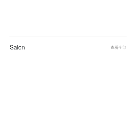
Beauty
查看全部
2022-09-26
2020-05-10
12 Trending Nail Designs You
【Life With Jen
Should Try At Least Once!
JENN.
Salon
查看全部