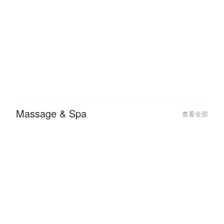
2026-01-05
2025-07-31
FunNow x AFTEE 優惠教學：免
【2025 FunN
綁卡「先享後付」最高拿 $2750
約會行程我來搞
過七夕
Massage & Spa
查看全部