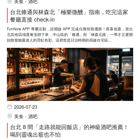
美食・酒吧
台北條通與林森北「極樂微醺」指南，吃完這家
餐廳直接 check-in
FunNow APP 專屬活動，請開啟 APP 完成任務領取優惠！夜幕低垂，當台
北其他區域逐漸安靜下來，中山區的「條通」與「林森北路」一帶才正要開
始散發她最迷人的霓虹色彩。這裡曾是日治時期的高級住宅區...
2026-07-23
美食・酒吧
台北 8 間「走路就能回飯店」的神級酒吧推薦！
喝到靈魂出竅也不怕