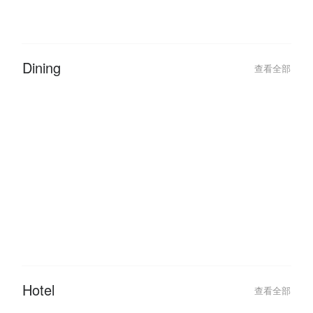
2026-01-11
2023-03-02
Malaysia Public Holidays 2026:
FunNow Cancella
The Ultimate ‘Leave Hack’ Guide
Updates
Dining
查看全部
2026-06-05
2026-06-05