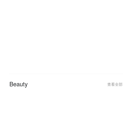
Queen City Steamboat & Grill:
Queen City Stea
Hidangan Steamboat & Grill
Cheras Top Buff
Terbaik di Cheras!
Hotel
查看全部
2026-02-04
2026-01-27
Best Hotel Deals for a Romantic
Traveling This 
Valentine’s Day Getaway 2026
Hotel Deals with