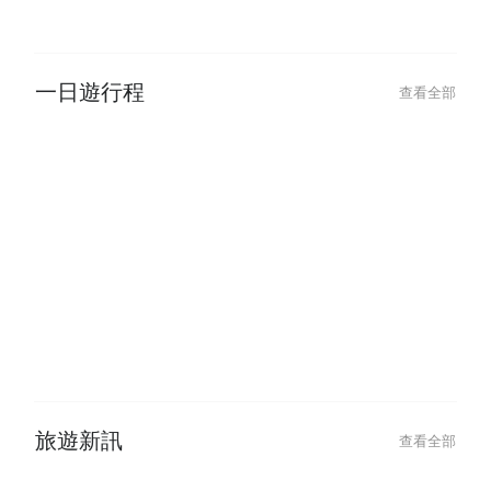
玩樂・體驗
查看全部
2026-01-22
2025-05-21
去日本剪髮、燙髮染髮超簡單！
2025 海洋博公
2026 東京髮廊推薦、預約方式、
沖繩煙火大會購
髮廊溝通日語整理、染髮燙髮流程
邊景點一次看｜
全攻略！
周邊一日遊行程
一日遊行程
查看全部