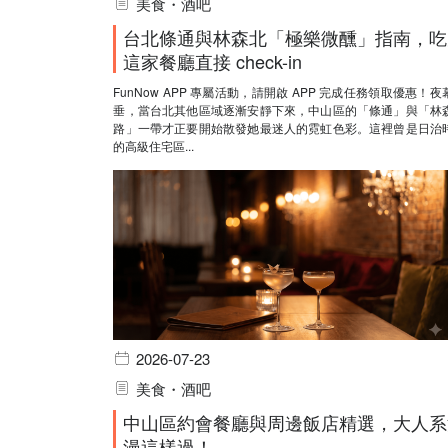
美食・酒吧
台北條通與林森北「極樂微醺」指南，吃
這家餐廳直接 check-in
FunNow APP 專屬活動，請開啟 APP 完成任務領取優惠！夜
垂，當台北其他區域逐漸安靜下來，中山區的「條通」與「林
路」一帶才正要開始散發她最迷人的霓虹色彩。這裡曾是日治
的高級住宅區...
2026-07-23
美食・酒吧
中山區約會餐廳與周邊飯店精選，大人系
漫這樣過！