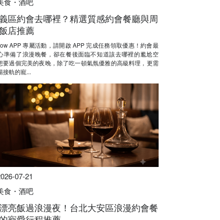
美食・酒吧
義區約會去哪裡？精選質感約會餐廳與周
飯店推薦
Now APP 專屬活動，請開啟 APP 完成任務領取優惠！約會最
心準備了浪漫晚餐，卻在餐後面臨不知道該去哪裡的尷尬空
想要過個完美的夜晚，除了吃一頓氣氛優雅的高級料理，更需
接軌的寵...
2026-07-21
美食・酒吧
漂亮飯過浪漫夜！台北大安區浪漫約會餐
的寵愛行程推薦