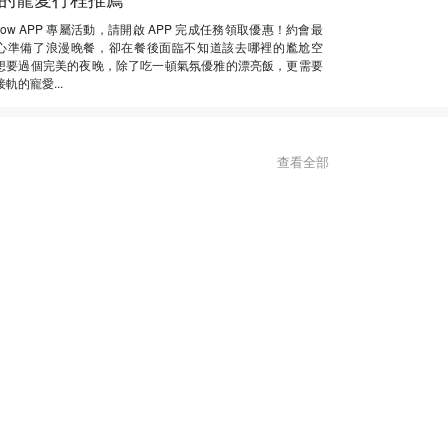
Now APP 專屬活動，請開啟 APP 完成任務領取優惠！約會最
心準備了浪漫晚餐，卻在餐後面臨不知道該去哪裡的尷尬空
想要過個完美的夜晚，除了吃一頓氣氛優雅的漂亮飯，更需要
軌的寵愛...
查看全部