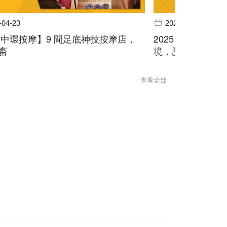
-04-23
2025-04-02
5【中環按摩】9 間足底神技按摩店，
2025【屯門按
畜
境，壓力 bye by
查看全部