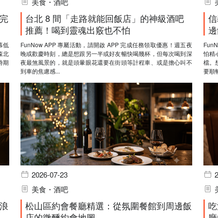
美食・酒吧
完
台北 8 間「走路就能回飯店」的神級酒吧
信
推薦！喝到靈魂出竅也不怕
邊
幕低
FunNow APP 專屬活動，請開啟 APP 完成任務領取優惠！週五夜
Fun
森北
晚或歡慶時刻，總是想跟另一半或好友暢快喝幾杯，但每次喝到深
怕精
時期
夜最煞風景的，就是頭暈眼花還要在街頭等計程車、或是擔心叫不
檔。
到車的焦慮感...
要順暢
2026-07-23
美食・酒吧
浪
松山區約會餐廳精選：從氛圍餐館到周邊飯
吃
店的微醺約會地圖
廳