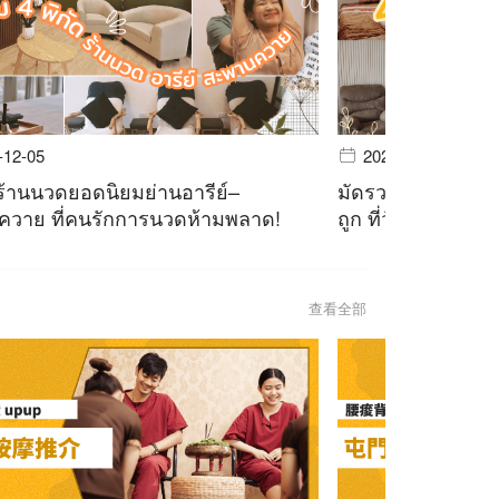
-12-05
2023-11-28
ร้านนวดยอดนิยมย่านอารีย์–
มัดรวม 4 ร้านนวด
วาย ที่คนรักการนวดห้ามพลาด!
ถูก ที่วัยรุ่นตัวตึ
查看全部