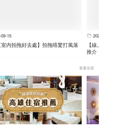
-09-15
2024-06-19
個【室內拍拖好去處】拍拖唔驚打風落
【線上預訂】山林
推介
查看全部