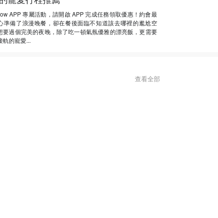
Now APP 專屬活動，請開啟 APP 完成任務領取優惠！約會最
心準備了浪漫晚餐，卻在餐後面臨不知道該去哪裡的尷尬空
想要過個完美的夜晚，除了吃一頓氣氛優雅的漂亮飯，更需要
軌的寵愛...
查看全部