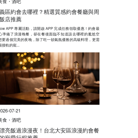
美食・酒吧
義區約會去哪裡？精選質感約會餐廳與周
飯店推薦
Now APP 專屬活動，請開啟 APP 完成任務領取優惠！約會最
心準備了浪漫晚餐，卻在餐後面臨不知道該去哪裡的尷尬空
想要過個完美的夜晚，除了吃一頓氣氛優雅的高級料理，更需
接軌的寵...
2026-07-21
美食・酒吧
漂亮飯過浪漫夜！台北大安區浪漫約會餐
的寵愛行程推薦