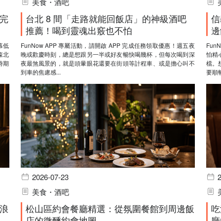
美食・酒吧
完
台北 8 間「走路就能回飯店」的神級酒吧
信
推薦！喝到靈魂出竅也不怕
邊
幕低
FunNow APP 專屬活動，請開啟 APP 完成任務領取優惠！週五夜
Fun
森北
晚或歡慶時刻，總是想跟另一半或好友暢快喝幾杯，但每次喝到深
怕精
時期
夜最煞風景的，就是頭暈眼花還要在街頭等計程車、或是擔心叫不
檔。
到車的焦慮感...
要順暢
2026-07-23
美食・酒吧
浪
松山區約會餐廳精選：從氛圍餐館到周邊飯
吃
店的微醺約會地圖
廳