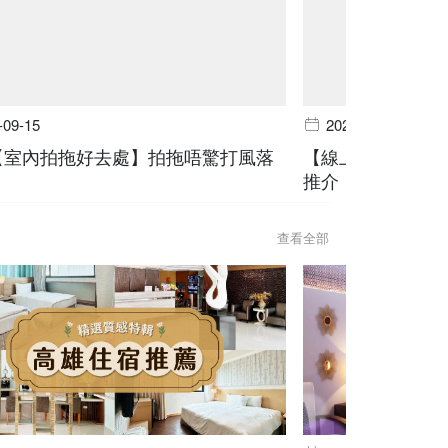
-09-15
2024-06-19
個【室內拍拖好去處】拍拖唔驚打風落
【線上預訂】山林
推介
查看全部