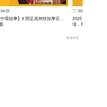
-04-23
2025-04-02
5【中環按摩】9 間足底神技按摩店，
2025【屯門按
畜
境，壓力 bye by
查看全部