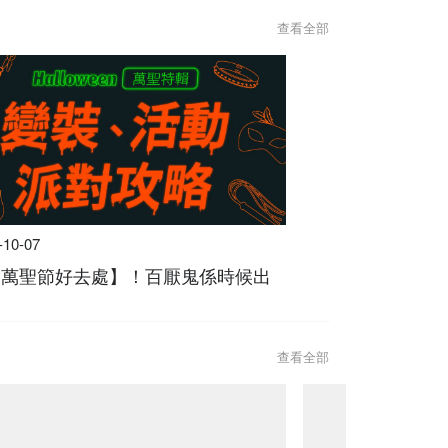
查看全部
-10-07
4【萬聖節好去處】！百厭鬼係時候出
查看全部