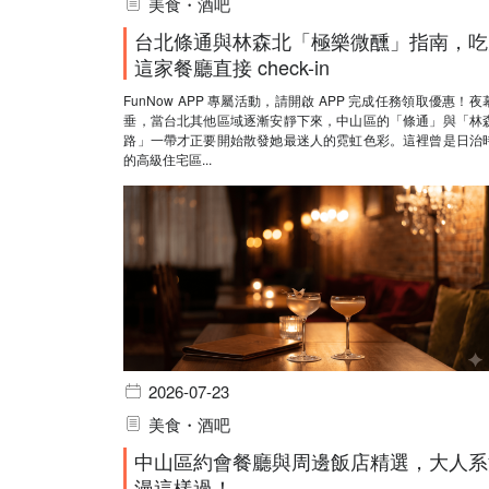
美食・酒吧
台北條通與林森北「極樂微醺」指南，吃
這家餐廳直接 check-in
FunNow APP 專屬活動，請開啟 APP 完成任務領取優惠！夜
垂，當台北其他區域逐漸安靜下來，中山區的「條通」與「林
路」一帶才正要開始散發她最迷人的霓虹色彩。這裡曾是日治
的高級住宅區...
2026-07-23
美食・酒吧
中山區約會餐廳與周邊飯店精選，大人系
漫這樣過！