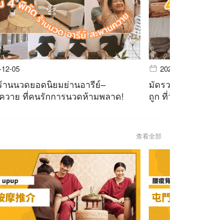
-12-05
2023-11-28
ร้านนวดยอดนิยมย่านอารีย์–
มัดรวม 4 ร้านนวด
วาย ที่คนรักการนวดห้ามพลาด!
ถูก ที่วัยรุ่นตัวตึ
查看全部