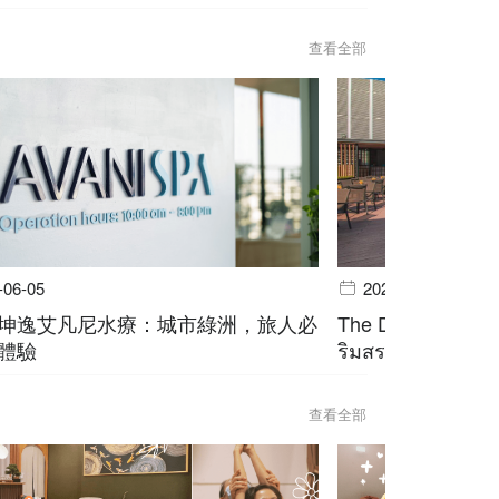
查看全部
-06-05
2026-06-05
坤逸艾凡尼水療：城市綠洲，旅人必
The Deck @ Avani
體驗
ริมสระ สุขุมวิท บ
查看全部