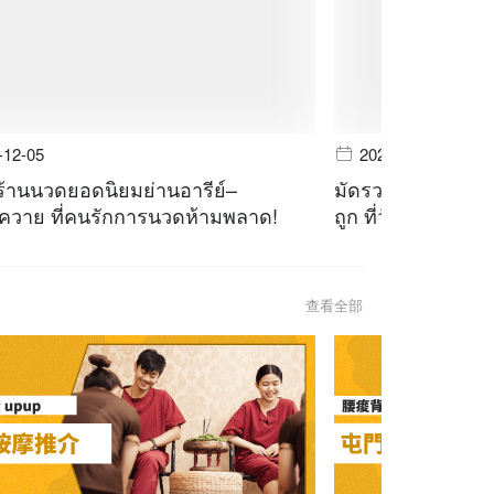
-12-05
2023-11-28
ร้านนวดยอดนิยมย่านอารีย์–
มัดรวม 4 ร้านนวด
วาย ที่คนรักการนวดห้ามพลาด!
ถูก ที่วัยรุ่นตัวตึ
查看全部