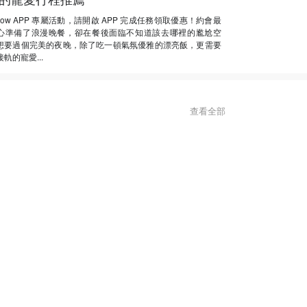
Now APP 專屬活動，請開啟 APP 完成任務領取優惠！約會最
心準備了浪漫晚餐，卻在餐後面臨不知道該去哪裡的尷尬空
想要過個完美的夜晚，除了吃一頓氣氛優雅的漂亮飯，更需要
軌的寵愛...
查看全部