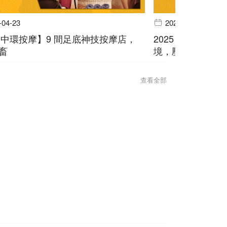
-04-23
2025-04-02
5【中環按摩】9 間足底神技按摩店，
2025【屯門按
畜
境，壓力 bye by
查看全部