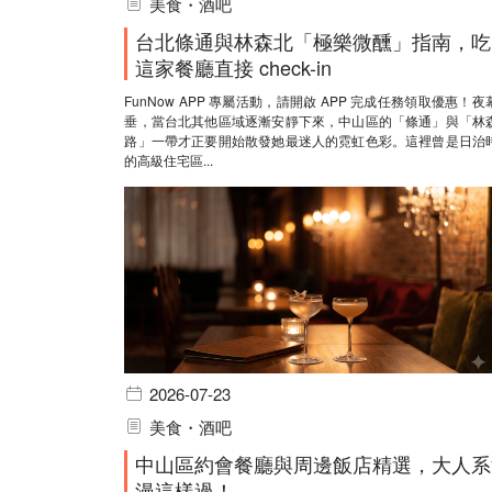
美食・酒吧
台北條通與林森北「極樂微醺」指南，吃
這家餐廳直接 check-in
FunNow APP 專屬活動，請開啟 APP 完成任務領取優惠！夜
垂，當台北其他區域逐漸安靜下來，中山區的「條通」與「林
路」一帶才正要開始散發她最迷人的霓虹色彩。這裡曾是日治
的高級住宅區...
2026-07-23
美食・酒吧
中山區約會餐廳與周邊飯店精選，大人系
漫這樣過！