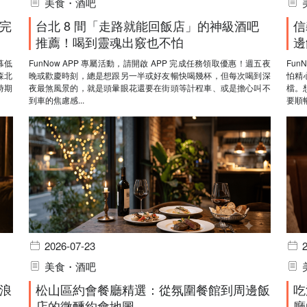
美食・酒吧
完
台北 8 間「走路就能回飯店」的神級酒吧
信
推薦！喝到靈魂出竅也不怕
邊
幕低
FunNow APP 專屬活動，請開啟 APP 完成任務領取優惠！週五夜
Fun
森北
晚或歡慶時刻，總是想跟另一半或好友暢快喝幾杯，但每次喝到深
怕精
時期
夜最煞風景的，就是頭暈眼花還要在街頭等計程車、或是擔心叫不
檔。
到車的焦慮感...
要順暢
2026-07-23
美食・酒吧
浪
松山區約會餐廳精選：從氛圍餐館到周邊飯
吃
店的微醺約會地圖
廳