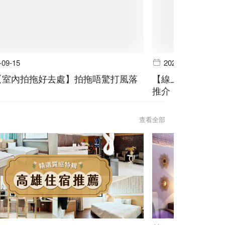
-09-15
2024-06-19
個【室內拍拖好去處】拍拖唔驚打風落
【線上預訂】山林
推介
查看全部