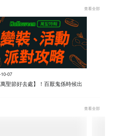
查看全部
-10-07
4【萬聖節好去處】！百厭鬼係時候出
查看全部