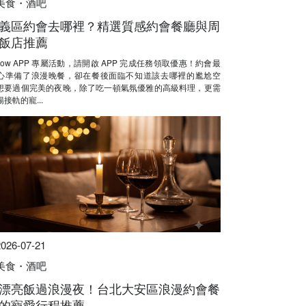
美食・酒吧
義區約會去哪裡？精選質感約會餐廳與周
飯店推薦
Now APP 專屬活動，請開啟 APP 完成任務領取優惠！約會最
心準備了浪漫晚餐，卻在餐後面臨不知道該去哪裡的尷尬空
想要過個完美的夜晚，除了吃一頓氣氛優雅的高級料理，更需
接軌的寵...
2026-07-21
美食・酒吧
漂亮飯過浪漫夜！台北大安區浪漫約會餐
的寵愛行程推薦