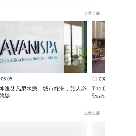
查看全部
-06-05
2026-06-05
坤逸艾凡尼水療：城市綠洲，旅人必
The Deck @ Avani
體驗
ริมสระ สุขุมวิท บ
查看全部