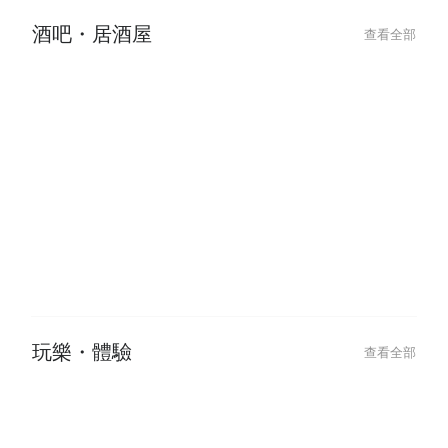
Shibuyas Vibrant Late-Night Spot:
澀谷夜生活首選！L
LITTS BAR & GRILL for Drinks,
GRILL 義式餐酒
Food, and DJ Music
酒吧・居酒屋
查看全部
2024-01-05
2022-11-03
下班乾一杯，萬事都ok！日本居酒
日本菜單上的「
屋最強攻略💥
吃嗎？