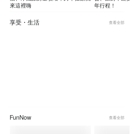
【2026 跨年活動推薦】酒吧、飯
2026 台北跨
店、摩鐵派對全攻略，跨年狂歡就
會、派對不斷更
來這裡嗨
年行程！
享受・生活
查看全部
2024-10-07
2024-05-09
【台北密室逃脫 1 人 / 2 人 / 3 人
從指尖開始的溫度
就能玩】少人數密室主題推薦！
程推薦，挖掘你
FunNow
查看全部