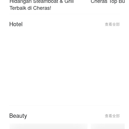
Queen City Steamboat & Grill:
Queen City Stea
Hidangan Steamboat & Grill
Cheras Top Buff
Terbaik di Cheras!
Hotel
查看全部
2026-02-04
2026-01-27
Best Hotel Deals for a Romantic
Traveling This 
Valentine’s Day Getaway 2026
Hotel Deals with