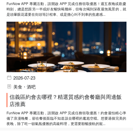
FunNow APP 專屬活動，請開啟 APP 完成任務領取優惠！週五夜晚或歡慶
時刻，總是想跟另一半或好友暢快喝幾杯，但每次喝到深夜最煞風景的，就
是頭暈眼花還要在街頭等計程車、或是擔心叫不到車的焦慮感...
2026-07-23
美食・酒吧
信義區約會去哪裡？精選質感約會餐廳與周邊飯
店推薦
FunNow APP 專屬活動，請開啟 APP 完成任務領取優惠！約會最怕精心準
備了浪漫晚餐，卻在餐後面臨不知道該去哪裡的尷尬空檔。想要過個完美的
夜晚，除了吃一頓氣氛優雅的高級料理，更需要順暢接軌的寵...