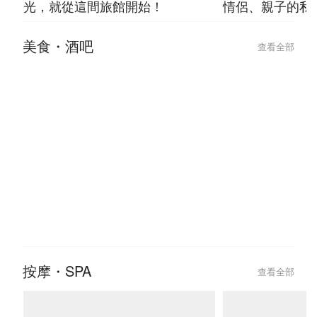
光，就從這間旅館開始！
情侶、親子的私
美食・酒吧
查看全部
2026-07-23
2026-07-23
台北條通與林森北「極樂微醺」指
台北 8 間「走
南，吃完這家餐廳直接 check-in
神級酒吧推薦！
怕
按摩・SPA
查看全部