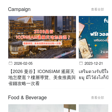
Campaign
查看全部
2026-02-05
2023-12-21
【2026 曼谷】ICONSIAM 暹羅天
เสริมดวงรับปีใหม
地怎麼逛？樓層導覽、美食推薦與
ยมู มีไว้ยังไงก็ปัง
省錢攻略一次看
Food & Beverage
查看全部