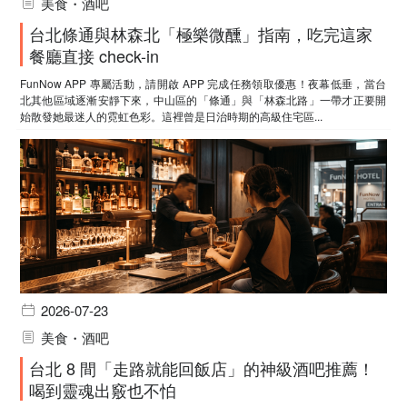
美食・酒吧
台北條通與林森北「極樂微醺」指南，吃完這家
餐廳直接 check-in
FunNow APP 專屬活動，請開啟 APP 完成任務領取優惠！夜幕低垂，當台
北其他區域逐漸安靜下來，中山區的「條通」與「林森北路」一帶才正要開
始散發她最迷人的霓虹色彩。這裡曾是日治時期的高級住宅區...
2026-07-23
美食・酒吧
台北 8 間「走路就能回飯店」的神級酒吧推薦！
喝到靈魂出竅也不怕