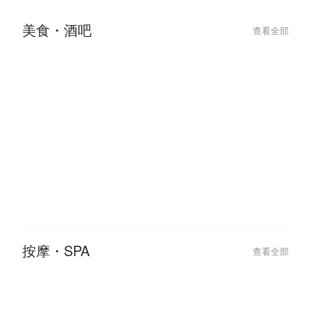
光，就從這間旅館開始！
情侶、親子的私
美食・酒吧
查看全部
2026-07-23
2026-07-23
台北條通與林森北「極樂微醺」指
台北 8 間「走
南，吃完這家餐廳直接 check-in
神級酒吧推薦！
怕
按摩・SPA
查看全部