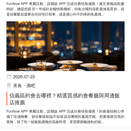
FunNow APP 專屬活動，請開啟 APP 完成任務領取優惠！週五夜晚或歡慶
時刻，總是想跟另一半或好友暢快喝幾杯，但每次喝到深夜最煞風景的，就
是頭暈眼花還要在街頭等計程車、或是擔心叫不到車的焦慮感...
2026-07-23
美食・酒吧
信義區約會去哪裡？精選質感約會餐廳與周邊飯
店推薦
FunNow APP 專屬活動，請開啟 APP 完成任務領取優惠！約會最怕精心準
備了浪漫晚餐，卻在餐後面臨不知道該去哪裡的尷尬空檔。想要過個完美的
夜晚，除了吃一頓氣氛優雅的高級料理，更需要順暢接軌的寵...