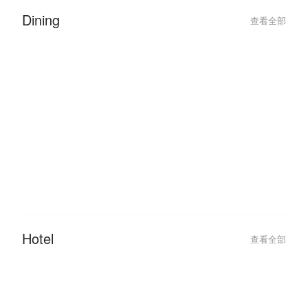
Dining
查看全部
2026-06-05
2026-06-05
Queen City Steamboat & Grill:
Queen City Stea
Hidangan Steamboat & Grill
Cheras Top Buff
Terbaik di Cheras!