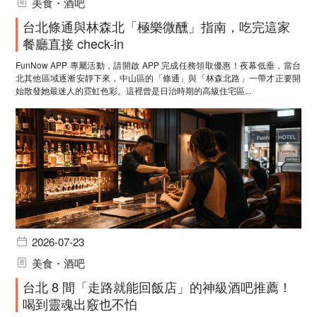
美食・酒吧
台北條通與林森北「極樂微醺」指南，吃完這家
餐廳直接 check-in
FunNow APP 專屬活動，請開啟 APP 完成任務領取優惠！夜幕低垂，當台
北其他區域逐漸安靜下來，中山區的「條通」與「林森北路」一帶才正要開
始散發她最迷人的霓虹色彩。這裡曾是日治時期的高級住宅區...
2026-07-23
美食・酒吧
台北 8 間「走路就能回飯店」的神級酒吧推薦！
喝到靈魂出竅也不怕