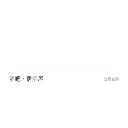
2026-01-25
Chinese New Year Glow Up: Best
Hair & Beauty Deals to Book
餐廳・美食
查看全部
酒吧・居酒屋
查看全部