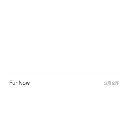
享受・生活
查看全部
2024-10-07
2024-05-09
【台北密室逃脫 1 人 / 2 人 / 3 人
從指尖開始的溫度
就能玩】少人數密室主題推薦！
程推薦，挖掘你
FunNow
查看全部