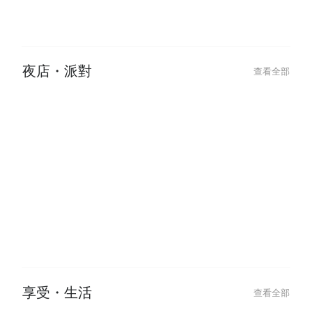
2024-07-31
2024-09-02
2025 貓眼美甲提案：跳色、漸
【做臉推薦】水
層、法式貓眼變化款，IG爆紅美甲
肌膚困擾，體驗
風潮
夜店・派對
查看全部