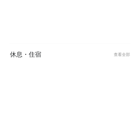
2024-11-14
2024-09-24
2人Party room 推薦！10 間適合
【主題時鐘酒店
拍拖小型 Party room
秘密武器
休息・住宿
查看全部
2024-07-10
2024-05-29
【西門休息攻略】3 小時甜蜜時
【台中泳池汽車