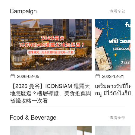
Campaign
查看全部
2026-02-05
2023-12-21
【2026 曼谷】ICONSIAM 暹羅天
เสริมดวงรับปีใหม
地怎麼逛？樓層導覽、美食推薦與
ยมู มีไว้ยังไงก็ปัง
省錢攻略一次看
Food & Beverage
查看全部