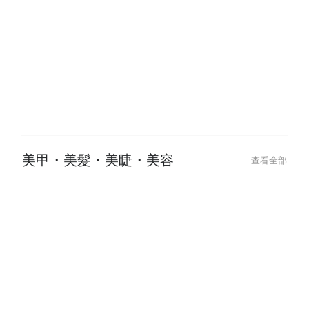
2024-12-12
2024-12-12
【運動按摩推薦】深層放鬆筋膜，
【板橋按摩嚴選
擺脫肌肉痠痛與緊繃！
堂，找回你的身
美甲・美髮・美睫・美容
查看全部