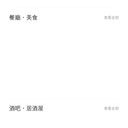
2026-01-25
Chinese New Year Glow Up: Best
Hair & Beauty Deals to Book
餐廳・美食
查看全部
2026-06-09
2026-06-09