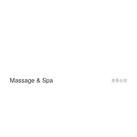
2026-01-05
2025-07-31
FunNow x AFTEE 優惠教學：免
【2025 FunN
綁卡「先享後付」最高拿 $2750
約會行程我來搞
過七夕
Massage & Spa
查看全部