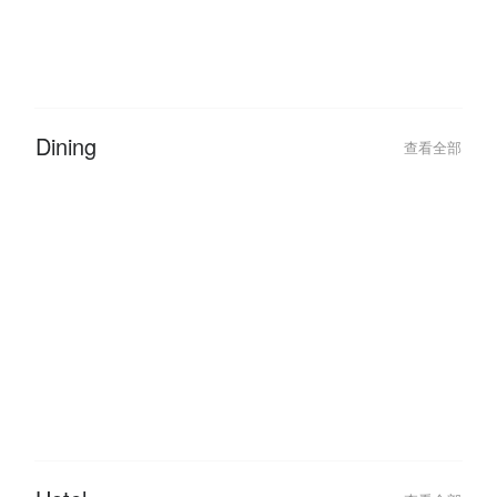
2026-01-11
2023-03-02
Malaysia Public Holidays 2026:
FunNow Cancella
The Ultimate ‘Leave Hack’ Guide
Updates
Dining
查看全部
2026-06-05
2026-06-05