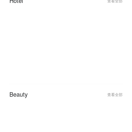
Queen City Steamboat & Grill:
Queen City Stea
Hidangan Steamboat & Grill
Cheras Top Buff
Terbaik di Cheras!
Hotel
查看全部
2026-02-04
2026-01-27
Best Hotel Deals for a Romantic
Traveling This 
Valentine’s Day Getaway 2026
Hotel Deals with