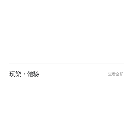
Shibuyas Vibrant Late-Night Spot:
澀谷夜生活首選！L
LITTS BAR & GRILL for Drinks,
GRILL 義式餐酒
Food, and DJ Music
酒吧・居酒屋
查看全部
2024-01-05
2022-11-03
下班乾一杯，萬事都ok！日本居酒
日本菜單上的「
屋最強攻略💥
吃嗎？