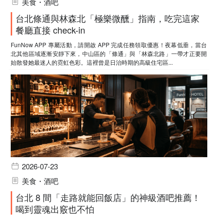
美食・酒吧
台北條通與林森北「極樂微醺」指南，吃完這家
餐廳直接 check-in
FunNow APP 專屬活動，請開啟 APP 完成任務領取優惠！夜幕低垂，當台
北其他區域逐漸安靜下來，中山區的「條通」與「林森北路」一帶才正要開
始散發她最迷人的霓虹色彩。這裡曾是日治時期的高級住宅區...
2026-07-23
美食・酒吧
台北 8 間「走路就能回飯店」的神級酒吧推薦！
喝到靈魂出竅也不怕