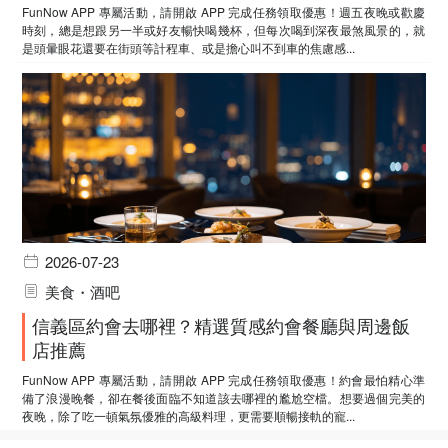
FunNow APP 專屬活動，請開啟 APP 完成任務領取優惠！週五夜晚或歡慶
時刻，總是想跟另一半或好友暢快喝幾杯，但每次喝到深夜最煞風景的，就
是頭暈眼花還要在街頭等計程車、或是擔心叫不到車的焦慮感...
2026-07-23
美食・酒吧
信義區約會去哪裡？精選質感約會餐廳與周邊飯
店推薦
FunNow APP 專屬活動，請開啟 APP 完成任務領取優惠！約會最怕精心準
備了浪漫晚餐，卻在餐後面臨不知道該去哪裡的尷尬空檔。想要過個完美的
夜晚，除了吃一頓氣氛優雅的高級料理，更需要順暢接軌的寵...