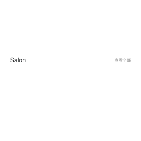
Beauty
查看全部
2022-09-26
2020-05-10
12 Trending Nail Designs You
【Life With Jen
Should Try At Least Once!
JENN.
Salon
查看全部