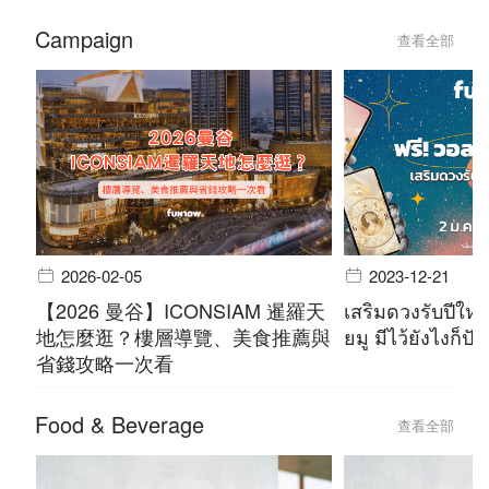
Campaign
查看全部
2026-02-05
2023-12-21
【2026 曼谷】ICONSIAM 暹羅天
เสริมดวงรับปีใหม
地怎麼逛？樓層導覽、美食推薦與
ยมู มีไว้ยังไงก็ปัง
省錢攻略一次看
Food & Beverage
查看全部