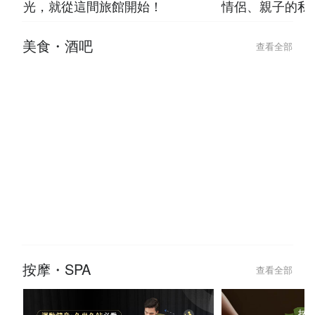
光，就從這間旅館開始！
情侶、親子的私
美食・酒吧
查看全部
2026-07-23
2026-07-23
台北條通與林森北「極樂微醺」指
台北 8 間「走
南，吃完這家餐廳直接 check-in
神級酒吧推薦！
怕
按摩・SPA
查看全部