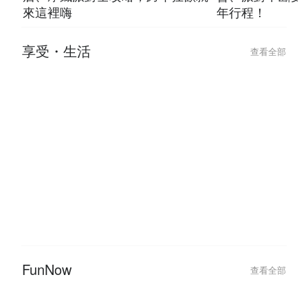
【2026 跨年活動推薦】酒吧、飯
2026 台北跨
店、摩鐵派對全攻略，跨年狂歡就
會、派對不斷更
來這裡嗨
年行程！
享受・生活
查看全部
2024-10-07
2024-05-09
【台北密室逃脫 1 人 / 2 人 / 3 人
從指尖開始的溫度
就能玩】少人數密室主題推薦！
程推薦，挖掘你
FunNow
查看全部