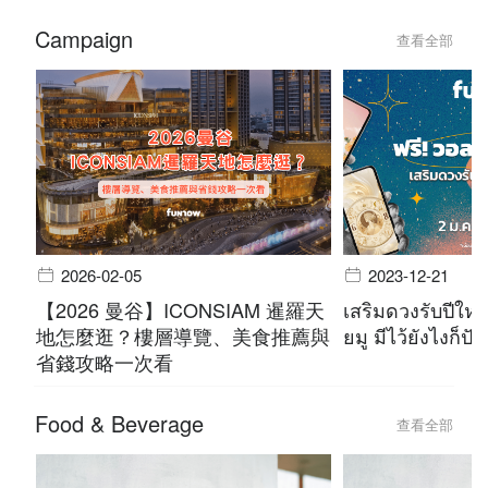
Campaign
查看全部
2026-02-05
2023-12-21
【2026 曼谷】ICONSIAM 暹羅天
เสริมดวงรับปีใหม
地怎麼逛？樓層導覽、美食推薦與
ยมู มีไว้ยังไงก็ปัง
省錢攻略一次看
Food & Beverage
查看全部