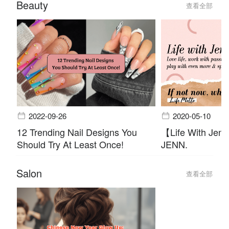
Beauty
查看全部
2022-09-26
2020-05-10
12 Trending Nail Designs You
【Life With Jen
Should Try At Least Once!
JENN.
Salon
查看全部