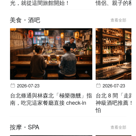
光，就從這間旅館開始！
情侶、親子的私
美食・酒吧
查看全部
2026-07-23
2026-07-23
台北條通與林森北「極樂微醺」指
台北 8 間「走
南，吃完這家餐廳直接 check-in
神級酒吧推薦！
怕
按摩・SPA
查看全部