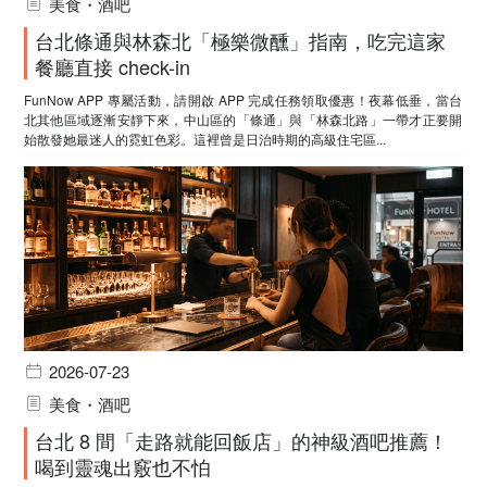
美食・酒吧
台北條通與林森北「極樂微醺」指南，吃完這家
餐廳直接 check-in
FunNow APP 專屬活動，請開啟 APP 完成任務領取優惠！夜幕低垂，當台
北其他區域逐漸安靜下來，中山區的「條通」與「林森北路」一帶才正要開
始散發她最迷人的霓虹色彩。這裡曾是日治時期的高級住宅區...
2026-07-23
美食・酒吧
台北 8 間「走路就能回飯店」的神級酒吧推薦！
喝到靈魂出竅也不怕