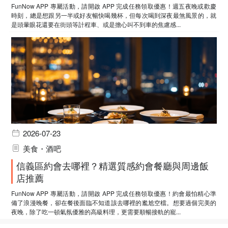
FunNow APP 專屬活動，請開啟 APP 完成任務領取優惠！週五夜晚或歡慶
時刻，總是想跟另一半或好友暢快喝幾杯，但每次喝到深夜最煞風景的，就
是頭暈眼花還要在街頭等計程車、或是擔心叫不到車的焦慮感...
2026-07-23
美食・酒吧
信義區約會去哪裡？精選質感約會餐廳與周邊飯
店推薦
FunNow APP 專屬活動，請開啟 APP 完成任務領取優惠！約會最怕精心準
備了浪漫晚餐，卻在餐後面臨不知道該去哪裡的尷尬空檔。想要過個完美的
夜晚，除了吃一頓氣氛優雅的高級料理，更需要順暢接軌的寵...