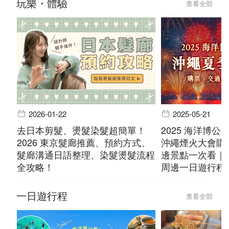
玩樂・體驗
查看全部
2026-01-22
2025-05-21
去日本剪髮、燙髮染髮超簡單！
2025 海洋博公
2026 東京髮廊推薦、預約方式、
沖繩煙火大會購
髮廊溝通日語整理、染髮燙髮流程
邊景點一次看｜
全攻略！
周邊一日遊行程
一日遊行程
查看全部