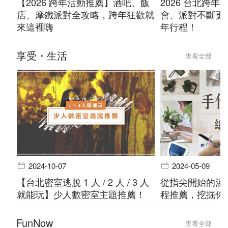
【2026 跨年活動推薦】酒吧、飯
2026 台北跨
店、摩鐵派對全攻略，跨年狂歡就
會、派對不斷更
來這裡嗨
年行程！
享受・生活
查看全部
2024-10-07
2024-05-09
【台北密室逃脫 1 人 / 2 人 / 3 人
從指尖開始的溫度
就能玩】少人數密室主題推薦！
程推薦，挖掘你
FunNow
查看全部