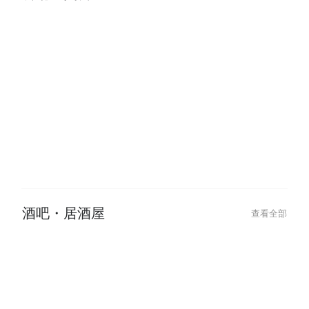
2026-01-25
Chinese New Year Glow Up: Best
Hair & Beauty Deals to Book
餐廳・美食
查看全部