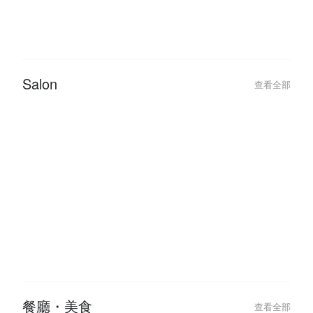
2022-09-26
2020-05-10
12 Trending Nail Designs You
【Life With Jen
Should Try At Least Once!
JENN.
Salon
查看全部