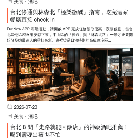
美食・酒吧
台北條通與林森北「極樂微醺」指南，吃完這家
餐廳直接 check-in
FunNow APP 專屬活動，請開啟 APP 完成任務領取優惠！夜幕低垂，當台
北其他區域逐漸安靜下來，中山區的「條通」與「林森北路」一帶才正要開
始散發她最迷人的霓虹色彩。這裡曾是日治時期的高級住宅區...
2026-07-23
美食・酒吧
台北 8 間「走路就能回飯店」的神級酒吧推薦！
喝到靈魂出竅也不怕