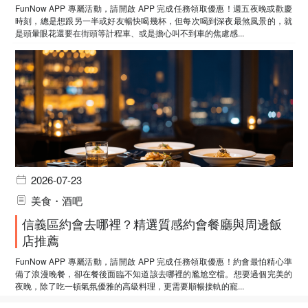
FunNow APP 專屬活動，請開啟 APP 完成任務領取優惠！週五夜晚或歡慶
時刻，總是想跟另一半或好友暢快喝幾杯，但每次喝到深夜最煞風景的，就
是頭暈眼花還要在街頭等計程車、或是擔心叫不到車的焦慮感...
2026-07-23
美食・酒吧
信義區約會去哪裡？精選質感約會餐廳與周邊飯
店推薦
FunNow APP 專屬活動，請開啟 APP 完成任務領取優惠！約會最怕精心準
備了浪漫晚餐，卻在餐後面臨不知道該去哪裡的尷尬空檔。想要過個完美的
夜晚，除了吃一頓氣氛優雅的高級料理，更需要順暢接軌的寵...