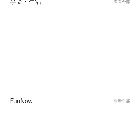
來這裡嗨
年行程！
享受・生活
查看全部
2024-10-07
2024-05-09
【台北密室逃脫 1 人 / 2 人 / 3 人
從指尖開始的溫度
就能玩】少人數密室主題推薦！
程推薦，挖掘你
FunNow
查看全部