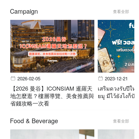
Campaign
查看全部
2026-02-05
2023-12-21
【2026 曼谷】ICONSIAM 暹羅天
เสริมดวงรับปีใหม
地怎麼逛？樓層導覽、美食推薦與
ยมู มีไว้ยังไงก็ปัง
省錢攻略一次看
Food & Beverage
查看全部