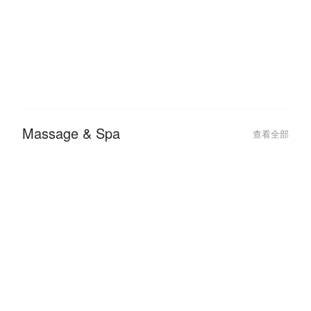
2026-01-05
2025-07-31
FunNow x AFTEE 優惠教學：免
【2025 FunN
綁卡「先享後付」最高拿 $2750
約會行程我來搞
過七夕
Massage & Spa
查看全部