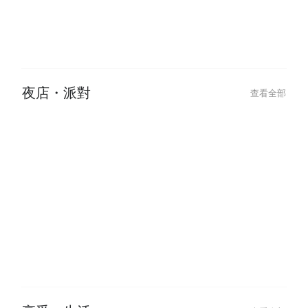
2024-07-31
2024-09-02
2025 貓眼美甲提案：跳色、漸
【做臉推薦】水
層、法式貓眼變化款，IG爆紅美甲
肌膚困擾，體驗
風潮
夜店・派對
查看全部
2025-11-27
2025-11-27
【2026 跨年活動推薦】酒吧、飯
2026 台北跨
店、摩鐵派對全攻略，跨年狂歡就
會、派對不斷更