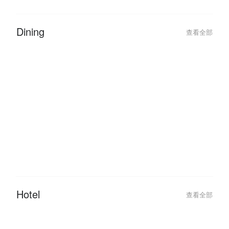
2026-01-11
2023-03-02
Malaysia Public Holidays 2026:
FunNow Cancella
The Ultimate ‘Leave Hack’ Guide
Updates
Dining
查看全部
2026-06-05
2026-06-05
Queen City Steamboat & Grill:
Queen City Stea