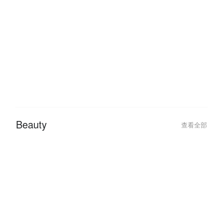
Hidangan Steamboat & Grill
Cheras Top Buff
Terbaik di Cheras!
Hotel
查看全部
Beauty
查看全部