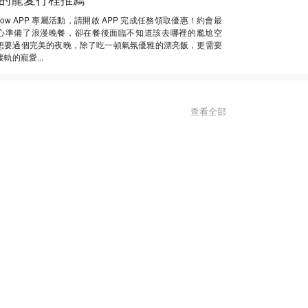
Now APP 專屬活動，請開啟 APP 完成任務領取優惠！約會最
心準備了浪漫晚餐，卻在餐後面臨不知道該去哪裡的尷尬空
想要過個完美的夜晚，除了吃一頓氣氛優雅的漂亮飯，更需要
軌的寵愛...
查看全部