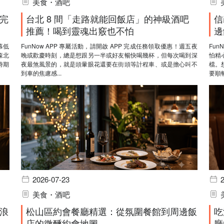
美食・酒吧
完
台北 8 間「走路就能回飯店」的神級酒吧
信
推薦！喝到靈魂出竅也不怕
邊
幕低
FunNow APP 專屬活動，請開啟 APP 完成任務領取優惠！週五夜
Fun
森北
晚或歡慶時刻，總是想跟另一半或好友暢快喝幾杯，但每次喝到深
怕精
時期
夜最煞風景的，就是頭暈眼花還要在街頭等計程車、或是擔心叫不
檔。
到車的焦慮感...
要順暢
2026-07-23
美食・酒吧
浪
松山區約會餐廳精選：從氛圍餐館到周邊飯
吃
店的微醺約會地圖
廳