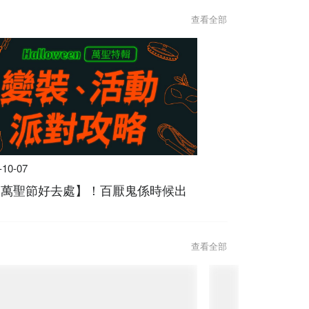
查看全部
-10-07
4【萬聖節好去處】！百厭鬼係時候出
查看全部