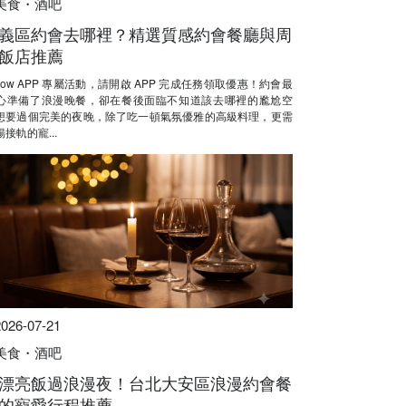
美食・酒吧
義區約會去哪裡？精選質感約會餐廳與周
飯店推薦
Now APP 專屬活動，請開啟 APP 完成任務領取優惠！約會最
心準備了浪漫晚餐，卻在餐後面臨不知道該去哪裡的尷尬空
想要過個完美的夜晚，除了吃一頓氣氛優雅的高級料理，更需
接軌的寵...
2026-07-21
美食・酒吧
漂亮飯過浪漫夜！台北大安區浪漫約會餐
的寵愛行程推薦