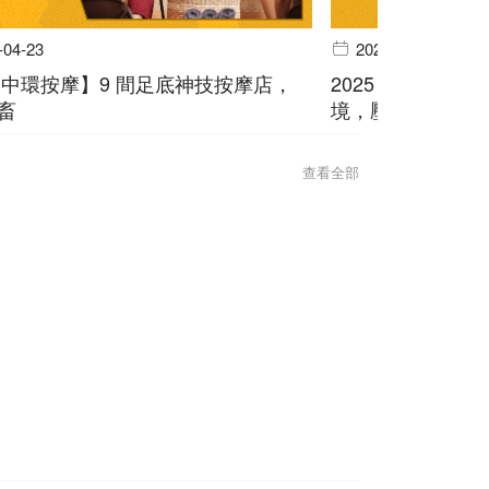
-04-23
2025-04-02
5【中環按摩】9 間足底神技按摩店，
2025【屯門按
畜
境，壓力 bye by
查看全部