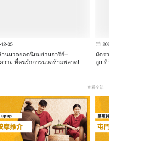
-12-05
2023-11-28
ร้านนวดยอดนิยมย่านอารีย์–
มัดรวม 4 ร้านนวด
วาย ที่คนรักการนวดห้ามพลาด!
ถูก ที่วัยรุ่นตัวตึ
查看全部