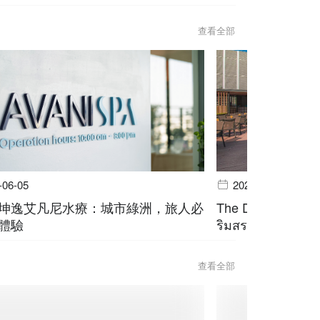
查看全部
-06-05
2026-06-05
坤逸艾凡尼水療：城市綠洲，旅人必
The Deck @ Avani
體驗
ริมสระ สุขุมวิท บ
查看全部