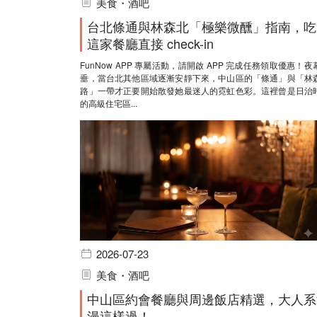
美食・酒吧
台北條通與林森北「極樂微醺」指南，吃
這家餐廳直接 check-in
FunNow APP 專屬活動，請開啟 APP 完成任務領取優惠！夜
垂，當台北其他區域逐漸安靜下來，中山區的「條通」與「林
路」一帶才正要開始散發她最迷人的霓虹色彩。這裡曾是日治
的高級住宅區...
2026-07-23
美食・酒吧
中山區約會餐廳與周邊飯店精選，大人系
漫這樣過！