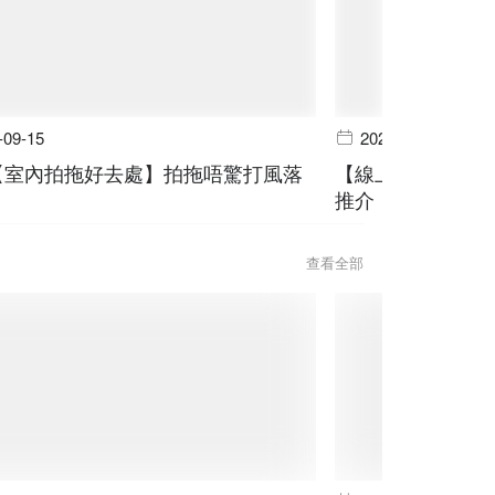
-09-15
2024-06-19
個【室內拍拖好去處】拍拖唔驚打風落
【線上預訂】山林
推介
查看全部