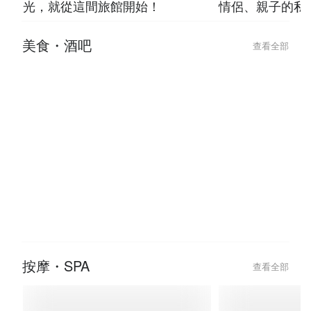
光，就從這間旅館開始！
情侶、親子的私
美食・酒吧
查看全部
2026-07-23
2026-07-23
台北條通與林森北「極樂微醺」指
台北 8 間「走
南，吃完這家餐廳直接 check-in
神級酒吧推薦！
怕
按摩・SPA
查看全部