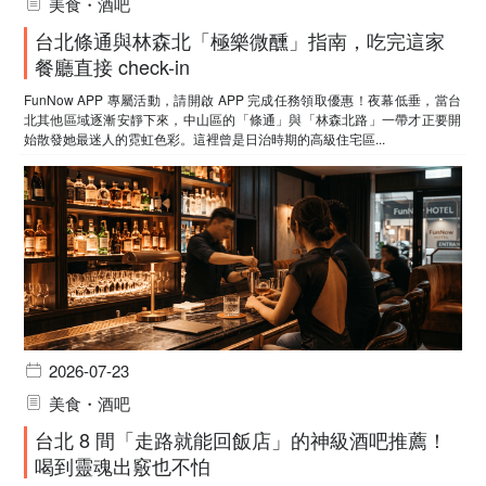
美食・酒吧
台北條通與林森北「極樂微醺」指南，吃完這家
餐廳直接 check-in
FunNow APP 專屬活動，請開啟 APP 完成任務領取優惠！夜幕低垂，當台
北其他區域逐漸安靜下來，中山區的「條通」與「林森北路」一帶才正要開
始散發她最迷人的霓虹色彩。這裡曾是日治時期的高級住宅區...
2026-07-23
美食・酒吧
台北 8 間「走路就能回飯店」的神級酒吧推薦！
喝到靈魂出竅也不怕