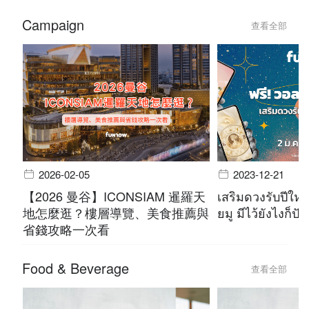
Campaign
查看全部
2026-02-05
2023-12-21
【2026 曼谷】ICONSIAM 暹羅天
เสริมดวงรับปีใหม
地怎麼逛？樓層導覽、美食推薦與
ยมู มีไว้ยังไงก็ปัง
省錢攻略一次看
Food & Beverage
查看全部