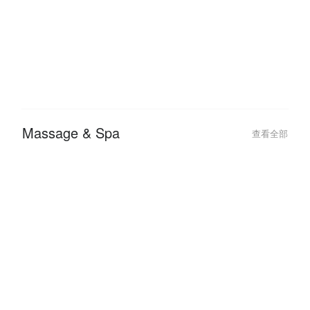
2026-01-05
2025-07-31
FunNow x AFTEE 優惠教學：免
【2025 FunN
綁卡「先享後付」最高拿 $2750
約會行程我來搞
過七夕
Massage & Spa
查看全部