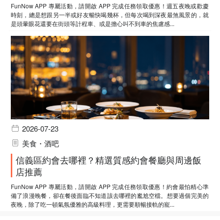
FunNow APP 專屬活動，請開啟 APP 完成任務領取優惠！週五夜晚或歡慶
時刻，總是想跟另一半或好友暢快喝幾杯，但每次喝到深夜最煞風景的，就
是頭暈眼花還要在街頭等計程車、或是擔心叫不到車的焦慮感...
2026-07-23
美食・酒吧
信義區約會去哪裡？精選質感約會餐廳與周邊飯
店推薦
FunNow APP 專屬活動，請開啟 APP 完成任務領取優惠！約會最怕精心準
備了浪漫晚餐，卻在餐後面臨不知道該去哪裡的尷尬空檔。想要過個完美的
夜晚，除了吃一頓氣氛優雅的高級料理，更需要順暢接軌的寵...