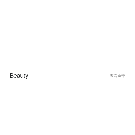
Hidangan Steamboat & Grill
Cheras Top Buff
Terbaik di Cheras!
Hotel
查看全部
2026-02-04
2026-01-27
Best Hotel Deals for a Romantic
Traveling This 
Valentine’s Day Getaway 2026
Hotel Deals with
Beauty
查看全部