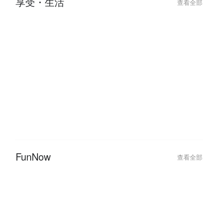
享受・生活
查看全部
2024-10-07
2024-05-09
【台北密室逃脫 1 人 / 2 人 / 3 人
從指尖開始的溫度
就能玩】少人數密室主題推薦！
程推薦，挖掘你
FunNow
查看全部