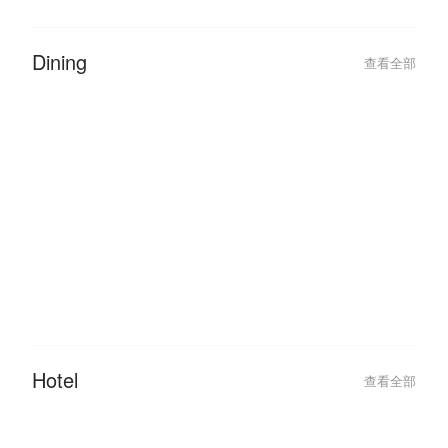
Dining
查看全部
2026-06-05
2026-06-05
Queen City Steamboat & Grill:
Queen City Stea