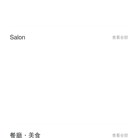
2022-09-26
2020-05-10
12 Trending Nail Designs You
【Life With Jen
Should Try At Least Once!
JENN.
Salon
查看全部