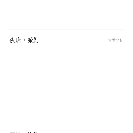
2024-07-31
2024-09-02
2025 貓眼美甲提案：跳色、漸
【做臉推薦】水
層、法式貓眼變化款，IG爆紅美甲
肌膚困擾，體驗
風潮
夜店・派對
查看全部