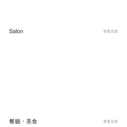
Salon
查看全部
2026-01-25
Chinese New Year Glow Up: Best
Hair & Beauty Deals to Book