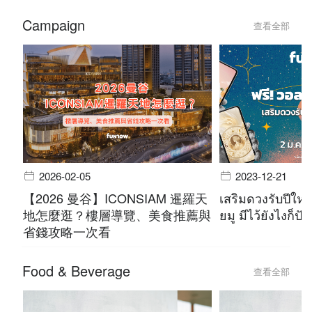
Campaign
查看全部
2026-02-05
2023-12-21
【2026 曼谷】ICONSIAM 暹羅天
เสริมดวงรับปีใหม
地怎麼逛？樓層導覽、美食推薦與
ยมู มีไว้ยังไงก็ปัง
省錢攻略一次看
Food & Beverage
查看全部