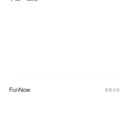
享受・生活
查看全部
FunNow
查看全部