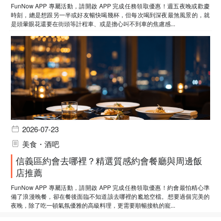
FunNow APP 專屬活動，請開啟 APP 完成任務領取優惠！週五夜晚或歡慶
時刻，總是想跟另一半或好友暢快喝幾杯，但每次喝到深夜最煞風景的，就
是頭暈眼花還要在街頭等計程車、或是擔心叫不到車的焦慮感...
2026-07-23
美食・酒吧
信義區約會去哪裡？精選質感約會餐廳與周邊飯
店推薦
FunNow APP 專屬活動，請開啟 APP 完成任務領取優惠！約會最怕精心準
備了浪漫晚餐，卻在餐後面臨不知道該去哪裡的尷尬空檔。想要過個完美的
夜晚，除了吃一頓氣氛優雅的高級料理，更需要順暢接軌的寵...