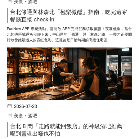
美食・酒吧
台北條通與林森北「極樂微醺」指南，吃完這家
餐廳直接 check-in
FunNow APP 專屬活動，請開啟 APP 完成任務領取優惠！夜幕低垂，當台
北其他區域逐漸安靜下來，中山區的「條通」與「林森北路」一帶才正要開
始散發她最迷人的霓虹色彩。這裡曾是日治時期的高級住宅區...
2026-07-23
美食・酒吧
台北 8 間「走路就能回飯店」的神級酒吧推薦！
喝到靈魂出竅也不怕